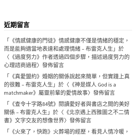
近期留言
「
《情感健康的門徒》情感健康不僅是情緒的穩定，
而是能夠適當地表達和處理情緒 – 布雷克人生
」於
〈
《過度努力》作者透過四個步驟，描述過度努力的
心理諮商過程
〉發佈留言
「
《真愛盟約》婚姻的關係說起來簡單，但實踐上真
的很難 – 布雷克人生
」於〈
《神是媒人 God is a
matchmaker》屬靈前輩的愛情故事
〉發佈留言
「
《查令十字路84號》閱讀愛好者與書店之間的美好
關係 – 布雷克人生
」於〈
《北京遇上西雅圖之不二情
書》文字交友的想像世界
〉發佈留言
「
《火來了，快跑》火葬場的經歷，看見人情冷暖，