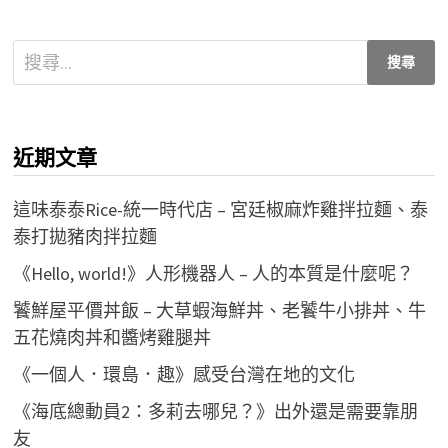
搜
尋
關
鍵
近期文章
字:
這味泰泰Rice-統一時代店 – 宮廷椒麻炸雞拌拉麵、泰
泰打拋豬肉拌拉麵
《Hello, world!》人形機器人 – 人的本質是什麼呢？
饕鮮屋平價丼飯 – 大草蝦海鮮丼、老饕牛小排丼、牛
五花燒肉丼和醬烤雞腿丼
《一個人．環島．趣》感受台灣在地的文化
《海底總動員2：多莉去哪兒？》出外還是需要靠朋
友