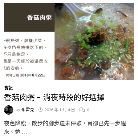
食記
香菇肉粥 – 消夜時段的好選擇
by
布雷克
2026 年 1 月 4 日
0
夜色降臨，散步的腳步還未停歇，胃卻已先一步醒
來。這 …