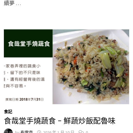
續夢 …
食記
食哉堂手燒蔬食 – 鮮蔬炒飯配魯味
by
布雷克
2026 年 1 月 10 日
0