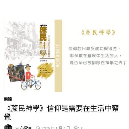
閱讀
《蔗民神學》信仰是需要在生活中察
覺
by
布雷克
2026 年 1 月 4 日
0