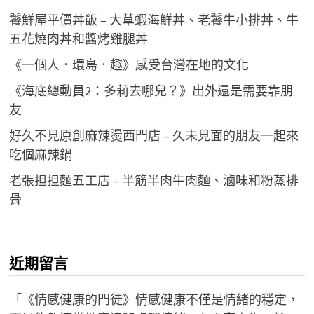
饕鮮屋平價丼飯 – 大草蝦海鮮丼、老饕牛小排丼、牛
五花燒肉丼和醬烤雞腿丼
《一個人．環島．趣》感受台灣在地的文化
《海底總動員2：多莉去哪兒？》出外還是需要靠朋
友
好久不見原創麻辣燙西門店 – 久未見面的朋友一起來
吃個麻辣鍋
老張担担麵五工店 – 半筋半肉牛肉麵、滷味和粉蒸排
骨
近期留言
「
《情感健康的門徒》情感健康不僅是情緒的穩定，