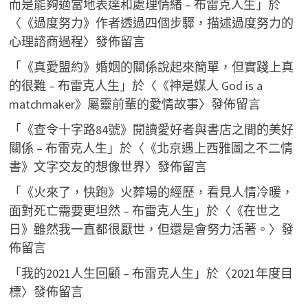
而是能夠適當地表達和處理情緒 – 布雷克人生
」於
〈
《過度努力》作者透過四個步驟，描述過度努力的
心理諮商過程
〉發佈留言
「
《真愛盟約》婚姻的關係說起來簡單，但實踐上真
的很難 – 布雷克人生
」於〈
《神是媒人 God is a
matchmaker》屬靈前輩的愛情故事
〉發佈留言
「
《查令十字路84號》閱讀愛好者與書店之間的美好
關係 – 布雷克人生
」於〈
《北京遇上西雅圖之不二情
書》文字交友的想像世界
〉發佈留言
「
《火來了，快跑》火葬場的經歷，看見人情冷暖，
面對死亡需要更坦然 – 布雷克人生
」於〈
《在世之
日》雖然我一直都很厭世，但還是會努力活著。
〉發
佈留言
「
我的2021人生回顧 – 布雷克人生
」於〈
2021年度目
標
〉發佈留言