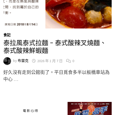
食記
泰拉風泰式拉麵 – 泰式酸辣叉燒麵、
泰式酸辣鮮蝦麵
by
布雷克
2026 年 1 月 7 日
0
好久沒有走到公館街了。平日覓食多半以板橋車站為
中心 …