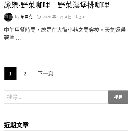
詠樂-野菜咖哩 – 野菜漢堡排咖哩
by
布雷克
2026 年 1 月 4 日
0
中午用餐時間，總是在大街小巷之間穿梭。天氣還帶
著些 …
文
1
2
下一頁
章
分
搜
尋
頁
關
鍵
近期文章
字: