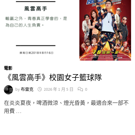
電影
《風雲高手》校園女子籃球隊
by
布雷克
2026 年 1 月 5 日
0
在炎炎夏夜，啤酒微涼、燈光昏黃，最適合來一部不
用費 …