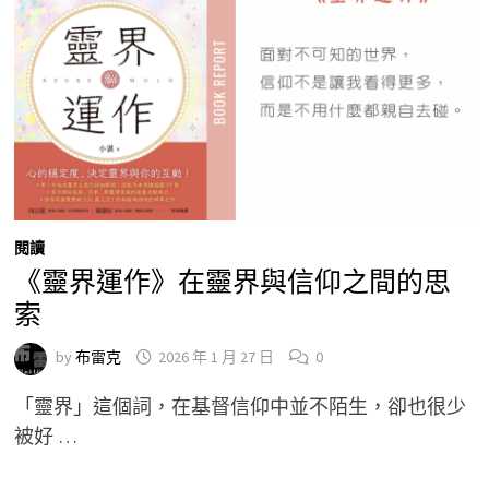
閱讀
《靈界運作》在靈界與信仰之間的思
索
by
布雷克
2026 年 1 月 27 日
0
「靈界」這個詞，在基督信仰中並不陌生，卻也很少
被好 …