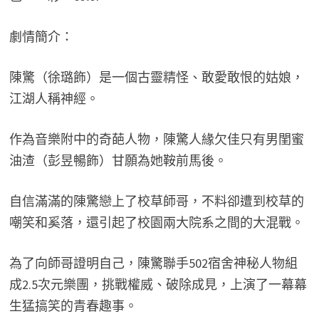
劇情簡介：
陳驚（徐璐飾）是一個古靈精怪、敢愛敢恨的姑娘，
江湖人稱神經。
作為音樂附中的奇葩人物，陳驚人緣欠佳只有男閨蜜
油渣（彭昱暢飾）甘願為她鞍前馬後。
自信滿滿的陳驚戀上了校草師哥，不料卻遭到校草的
嘲笑和奚落，還引起了校園兩大院系之間的大混戰。
為了向師哥證明自己，陳驚聯手502宿舍神秘人物組
成2.5次元樂團，挑戰權威、破除成見，上演了一幕幕
生猛搞笑的青春趣事。