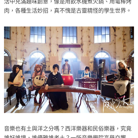
活中充滿趣味創意，像是用飲水機煮火鍋、用電棒烤
肉，各種生活妙招，真不愧是古靈精怪的學生世界。
音樂也有土與洋之分嗎？西洋樂器和民俗樂器，究竟
誰好誰壞，誰優雅誰老土？一所音樂學院高舉交響