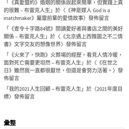
「
《真愛盟約》婚姻的關係說起來簡單，但實踐上真
的很難 – 布雷克人生
」於〈
《神是媒人 God is a
matchmaker》屬靈前輩的愛情故事
〉發佈留言
「
《查令十字路84號》閱讀愛好者與書店之間的美好
關係 – 布雷克人生
」於〈
《北京遇上西雅圖之不二情
書》文字交友的想像世界
〉發佈留言
「
《火來了，快跑》火葬場的經歷，看見人情冷暖，
面對死亡需要更坦然 – 布雷克人生
」於〈
《在世之
日》雖然我一直都很厭世，但還是會努力活著。
〉發
佈留言
「
我的2021人生回顧 – 布雷克人生
」於〈
2021年度目
標
〉發佈留言
彙整