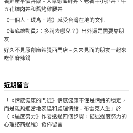
饕鮮屋平價丼飯 – 大草蝦海鮮丼、老饕牛小排丼、牛
五花燒肉丼和醬烤雞腿丼
《一個人．環島．趣》感受台灣在地的文化
《海底總動員2：多莉去哪兒？》出外還是需要靠朋
友
好久不見原創麻辣燙西門店 – 久未見面的朋友一起來
吃個麻辣鍋
近期留言
「
《情感健康的門徒》情感健康不僅是情緒的穩定，
而是能夠適當地表達和處理情緒 – 布雷克人生
」於
〈
《過度努力》作者透過四個步驟，描述過度努力的
心理諮商過程
〉發佈留言