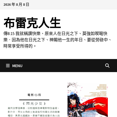
Skip
2026 年 8 月 8 日
to
content
布雷克人生
傳8:15 我就稱讚快樂、原來人在日光之下、莫強如喫喝快
樂．因為他在日光之下、神賜他一生的年日、要從勞碌中、
時常享受所得的。
MENU