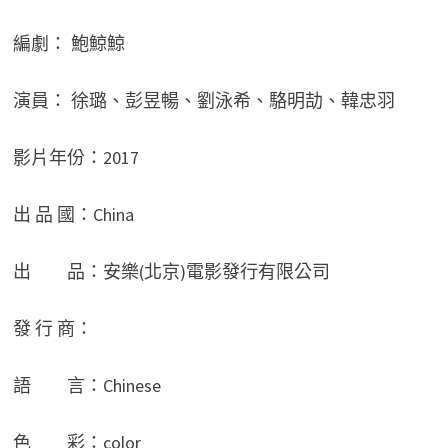
編劇： 鮑鯨鯨
演員： 徐璐、彭昱暢、劉泳希、駱明劼、韓忠羽
影片年份：2017
出 品 國：China
出 品：安樂(北京)電影發行有限公司
發 行 商：
語 言：Chinese
色 彩：color