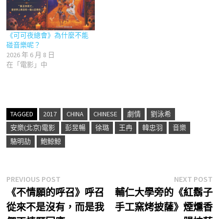
《可可夜總會》為什麼不能
碰音樂呢？
2026 年 6 月 8 日
在「電影」中
TAGGED
2017
CHINA
CHINESE
劇情
劉泳希
安樂(北京)電影
彭昱暢
徐璐
王冉
韓忠羽
音樂
駱明劼
鮑鯨鯨
文
Previous
N
PREVIOUS POST
NEXT POST
post:
p
《不情願的呼召》呼召
輔仁大學旁的《紅鬍子
章
從來不是沒有，而是我
手工窯烤披薩》煙燻香
導