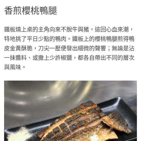
香煎櫻桃鴨腿
鐵板燒上桌的主角向來不脫牛與豬，這回心血來潮，
特地挑了平日少點的鴨肉。鐵板上的櫻桃鴨腿煎得鴨
皮金黃酥脆，刀尖一壓便發出細微的聲響；無論是沾
一抹醬料、或撒上少許椒鹽，都各自帶出不同的層次
與風味。