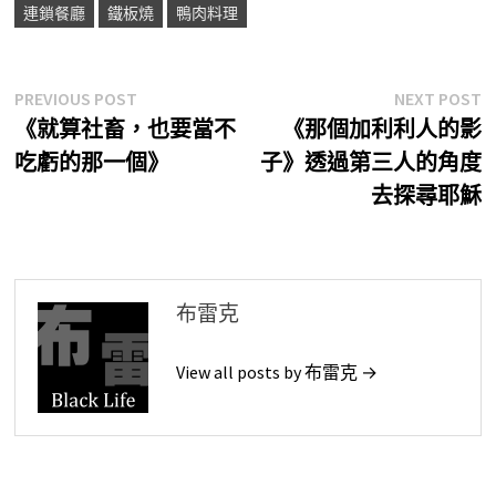
連鎖餐廳
鐵板燒
鴨肉料理
文
Previous
N
PREVIOUS POST
NEXT POST
post:
p
《就算社畜，也要當不
《那個加利利人的影
章
吃虧的那一個》
子》透過第三人的角度
導
去探尋耶穌
覽
布雷克
View all posts by 布雷克 →