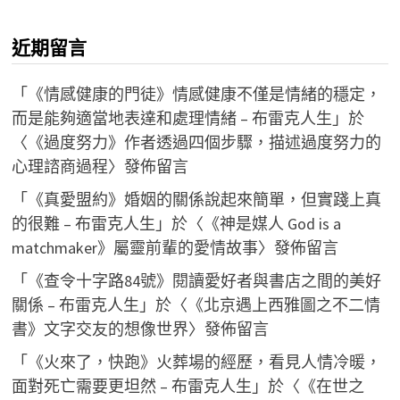
近期留言
「
《情感健康的門徒》情感健康不僅是情緒的穩定，
而是能夠適當地表達和處理情緒 – 布雷克人生
」於
〈
《過度努力》作者透過四個步驟，描述過度努力的
心理諮商過程
〉發佈留言
「
《真愛盟約》婚姻的關係說起來簡單，但實踐上真
的很難 – 布雷克人生
」於〈
《神是媒人 God is a
matchmaker》屬靈前輩的愛情故事
〉發佈留言
「
《查令十字路84號》閱讀愛好者與書店之間的美好
關係 – 布雷克人生
」於〈
《北京遇上西雅圖之不二情
書》文字交友的想像世界
〉發佈留言
「
《火來了，快跑》火葬場的經歷，看見人情冷暖，
面對死亡需要更坦然 – 布雷克人生
」於〈
《在世之