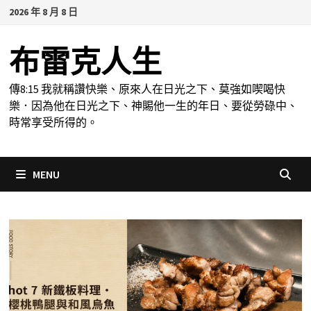
Skip
2026 年 8 月 8 日
to
content
布雷克人生
傳8:15 我就稱讚快樂、原來人在日光之下、莫強如喫喝快
樂．因為他在日光之下、神賜他一生的年日、要從勞碌中、
時常享受所得的。
MENU