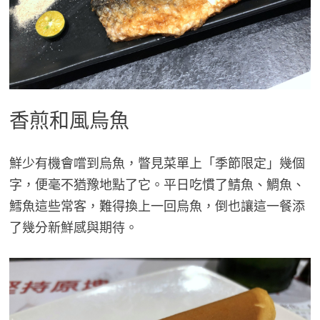
香煎和風烏魚
鮮少有機會嚐到烏魚，瞥見菜單上「季節限定」幾個
字，便毫不猶豫地點了它。平日吃慣了鯖魚、鯛魚、
鱈魚這些常客，難得換上一回烏魚，倒也讓這一餐添
了幾分新鮮感與期待。