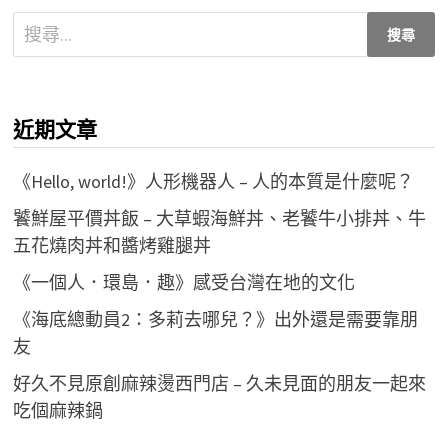
搜
尋
關
鍵
近期文章
字:
《Hello, world!》人形機器人 – 人的本質是什麼呢？
饕鮮屋平價丼飯 – 大草蝦海鮮丼、老饕牛小排丼、牛
五花燒肉丼和醬烤雞腿丼
《一個人．環島．趣》感受台灣在地的文化
《海底總動員2：多莉去哪兒？》出外還是需要靠朋
友
好久不見原創麻辣燙西門店 – 久未見面的朋友一起來
吃個麻辣鍋