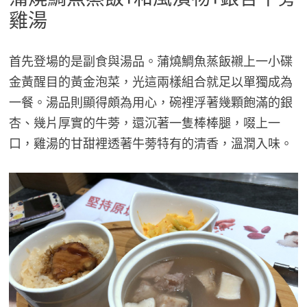
雞湯
首先登場的是副食與湯品。蒲燒鯛魚蒸飯襯上一小碟
金黃醒目的黃金泡菜，光這兩樣組合就足以單獨成為
一餐。湯品則顯得頗為用心，碗裡浮著幾顆飽滿的銀
杏、幾片厚實的牛蒡，還沉著一隻棒棒腿，啜上一
口，雞湯的甘甜裡透著牛蒡特有的清香，溫潤入味。