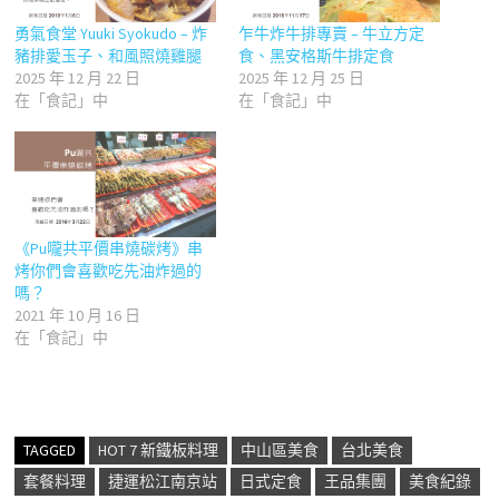
勇氣食堂 Yuuki Syokudo – 炸
乍牛炸牛排專賣 – 牛立方定
豬排愛玉子、和風照燒雞腿
食、黑安格斯牛排定食
2025 年 12 月 22 日
2025 年 12 月 25 日
在「食記」中
在「食記」中
《Pu嚨共平價串燒碳烤》串
烤你們會喜歡吃先油炸過的
嗎？
2021 年 10 月 16 日
在「食記」中
TAGGED
HOT 7 新鐵板料理
中山區美食
台北美食
套餐料理
捷運松江南京站
日式定食
王品集團
美食紀錄