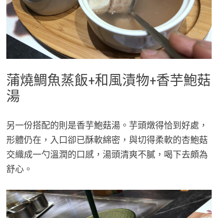
蒲燒鯛魚蒸飯+和風漬物+香芋鮑菇
湯
另一份搭配的則是香芋鮑菇湯。芋頭燉得恰到好處，
形體仍在，入口卻已酥軟綿密，與切得柔軟的杏鮑菇
交織成一勺溫潤的口感，湯頭清爽不膩，喝下去頗為
舒心。