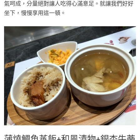
氣呵成，分量絕對讓人吃得心滿意足。就讓我們好好
坐下，慢慢享用這一頓。
蒲燒鯛魚蒸飯+和風漬物+銀杏牛蒡