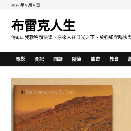
Skip
2026 年 8 月 6 日
to
content
布雷克人生
傳8:15 我就稱讚快樂、原來人在日光之下、莫強如喫
電影
食記
閱讀
隨筆
旅遊
教會