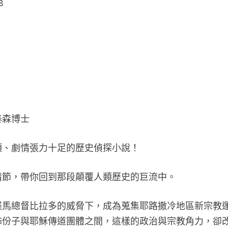
8
泰森博士
穎、劇情張力十足的歷史偵探小說！
情節，帶你回到那段顛覆人類歷史的巨流中。
羅馬總督比拉多的威脅下，成為蒐集耶路撒冷地區新宗教
怖份子與耶穌傳道團體之間，這樣的政治與宗教角力，卻