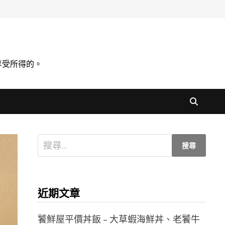
享受所得的。
搜
尋
關
鍵
近期文章
字:
饕鮮屋平價丼飯 – 大草蝦海鮮丼、老饕牛