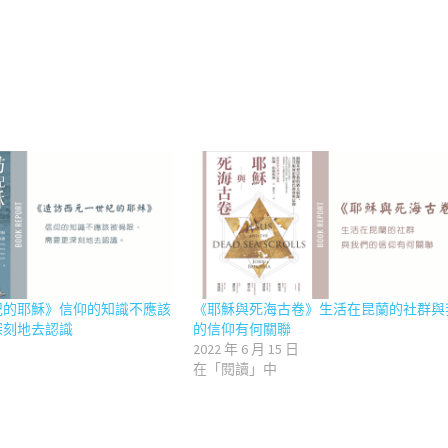
紀的耶穌》信仰的知識不應該
《耶穌與死海古卷》生活在昆蘭的社群與
深刻地去認識
的信仰有何關聯
2022 年 6 月 15 日
在「閱讀」中