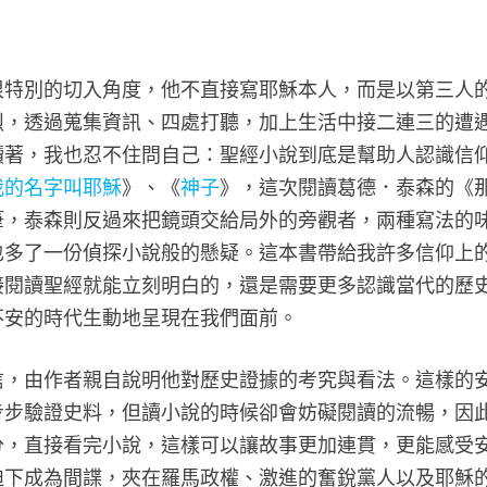
很特別的切入角度，他不直接寫耶穌本人，而是以第三人
烈，透過蒐集資訊、四處打聽，加上生活中接二連三的遭
讀著，我也忍不住問自己：聖經小說到底是幫助人認識信
我的名字叫耶穌
》、《
神子
》，這次閱讀葛德．泰森的《
筆，泰森則反過來把鏡頭交給局外的旁觀者，兩種寫法的
也多了一份偵探小說般的懸疑。這本書帶給我許多信仰上
接閱讀聖經就能立刻明白的，還是需要更多認識當代的歷
不安的時代生動地呈現在我們面前。
信，由作者親自說明他對歷史證據的考究與看法。這樣的
步步驗證史料，但讀小說的時候卻會妨礙閱讀的流暢，因
分，直接看完小說，這樣可以讓故事更加連貫，更能感受
迫下成為間諜，夾在羅馬政權、激進的奮銳黨人以及耶穌