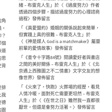
緒 – 布雷克人生
」於〈
《過度努力》作者
透過四個步驟，描述過度努力的心理諮商
過程
〉發佈留言
的角
「
《真愛盟約》婚姻的關係說起來簡單，
遇，
但實踐上真的很難 – 布雷克人生
」於
仰？
〈
《神是媒人 God is a matchmaker》屬靈
那個
前輩的愛情故事
〉發佈留言
味道
「
《查令十字路84號》閱讀愛好者與書店
的思
之間的美好關係 – 布雷克人生
」於〈
《北
史背
京遇上西雅圖之不二情書》文字交友的想
像世界
〉發佈留言
「
《火來了，快跑》火葬場的經歷，看見
安排
人情冷暖，面對死亡需要更坦然 – 布雷克
此我
人生
」於〈
《在世之日》雖然我一直都很
安德
厭世，但還是會努力活著。
〉發佈留言
的跟