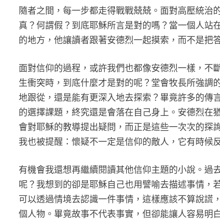
隨者之間，每一步都走得戰戰兢兢。面對高壓統治
真？何謂假？到底耶穌所言是對的嗎？當一個人站
的地方，他讓讀者跟著安德烈一起摸索，而不是把
面對信仰的過程，或許我們也都像安德烈一樣，不
生衝突時，到底什麼才是對的呢？堂會牧長所強調
地跟從，還是能有更深入地去探索？畢竟許多的傳
的選擇課題，終究還是會落在自己身上。安德烈在
會對耶穌的教導提出疑問，而正是這些一次次的探
我也被提醒：懷疑不一定是信仰的敵人，它有時候
有機會我還想再繼續閱讀其他信仰主題的小說。過
呢？我想到的卻是耶穌自己也用譬喻去描述事情，
可以透過情境去認識一件事情，這樣應該不算說謊
個人物。畢竟故事不代表事實，但卻能讓人容易明