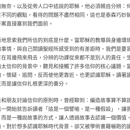
的無奈，以及從旁人口中述說的耶穌，他必須親自分辨：
在不同的觀點，看待的問題不盡然相同，這也是泰森巧妙
答案直接塞到我們面前。
斷地思索我們所信的到底是什麼。當耶穌的教導與身邊環
的事情，與自己閱讀聖經所感受到的有差距時，我們是要
言在耳邊飛來飛去，分辨的功課從來都不是別人的責任，
猶太信仰的背景中，聽見和接觸了許多信仰的核心議題，
詢、懷疑、追問，反而使他更靠近、也更認識耶穌。讀著
反而是讓信仰扎根更深的養分。
去和朋友討論信仰的原則時，曾經聊到：編造故事算不算
若一開始就告訴讀者「這是一個譬喻、是一種假設」，讓
，而是一種說故事的方式，讓人透過故事去認識一個價值
白。對於想多認識耶穌時代背景、卻又被學術書籍嚇跑的