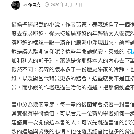
by
布雷克
2026 年 5 月 18 日
描繪聖經記載的小說，作者葛德．泰森選擇了一個
度去探尋耶穌。從未接觸過耶穌的年輕猶太人安德
讓耶穌的樣貌一點一滴在他腦海中浮現出來。讀著
還是讓人離開信仰呢？這些年閱讀過安．萊絲的《
加利利人的影子》。萊絲是從耶穌本人的內心去下
截然不同，泰森的版本多了一份歷史學家的冷靜，
維，以及對當代背景更多的體會，這些感受不是直
景，而小說的作者透過生活化的描述，把那個動盪
書中分為幾個章節，每一章的後面都會接著一封書
其實很有學術價值，可以看見一位新約學者如何一
建議第一次閱讀這本書的人，可以先跳過書信的部
烈的遭遇與緊張的心情。他在羅馬總督比拉多的脅