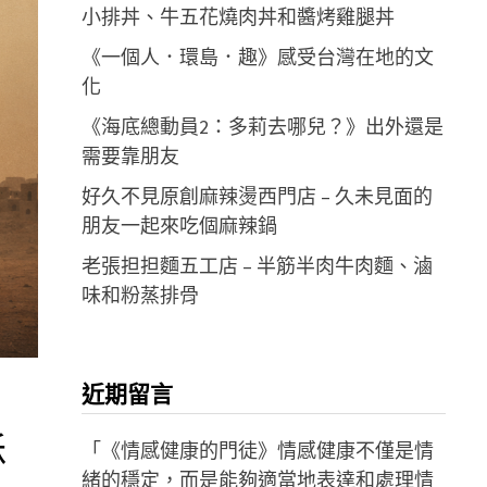
小排丼、牛五花燒肉丼和醬烤雞腿丼
《一個人．環島．趣》感受台灣在地的文
化
《海底總動員2：多莉去哪兒？》出外還是
需要靠朋友
好久不見原創麻辣燙西門店 – 久未見面的
朋友一起來吃個麻辣鍋
老張担担麵五工店 – 半筋半肉牛肉麵、滷
味和粉蒸排骨
近期留言
穌
「
《情感健康的門徒》情感健康不僅是情
緒的穩定，而是能夠適當地表達和處理情