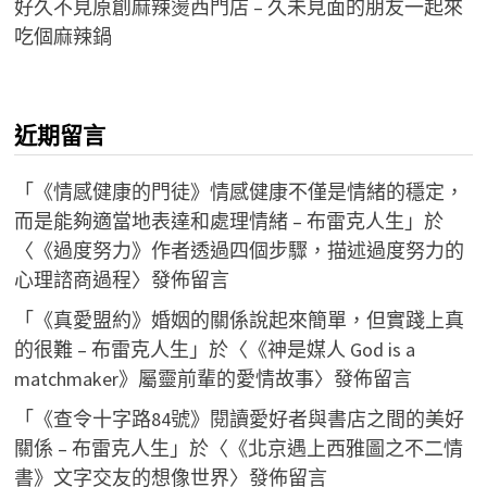
好久不見原創麻辣燙西門店 – 久未見面的朋友一起來
吃個麻辣鍋
近期留言
「
《情感健康的門徒》情感健康不僅是情緒的穩定，
而是能夠適當地表達和處理情緒 – 布雷克人生
」於
〈
《過度努力》作者透過四個步驟，描述過度努力的
心理諮商過程
〉發佈留言
「
《真愛盟約》婚姻的關係說起來簡單，但實踐上真
的很難 – 布雷克人生
」於〈
《神是媒人 God is a
matchmaker》屬靈前輩的愛情故事
〉發佈留言
「
《查令十字路84號》閱讀愛好者與書店之間的美好
關係 – 布雷克人生
」於〈
《北京遇上西雅圖之不二情
書》文字交友的想像世界
〉發佈留言