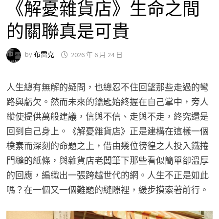
《解憂雜貨店》生命之間
的關聯真是可貴
by
布雷克
2026 年 6 月 24 日
人生總有無解的疑問，也總忍不住回望那些走過的彎
路與虧欠。然而未來的鑰匙始終握在自己掌中，旁人
縱使提供萬般建議，信與不信、走與不走，終究還是
回到自己身上。《解憂雜貨店》正是建構在這樣一個
樸素而深刻的命題之上，借由幾位徬徨之人投入鐵捲
門縫的紙條，與雜貨店老闆筆下那些看似簡單卻溫厚
的回應，編織出一張跨越世代的網。人生不正是如此
嗎？在一個又一個難題的縫隙裡，緩步摸索著前行。