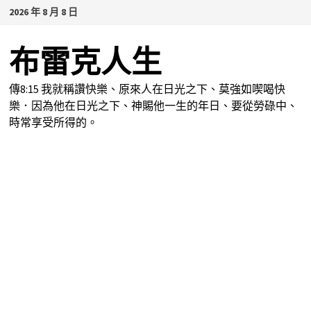
Skip
2026 年 8 月 8 日
to
content
布雷克人生
傳8:15 我就稱讚快樂、原來人在日光之下、莫強如喫喝快
樂．因為他在日光之下、神賜他一生的年日、要從勞碌中、
時常享受所得的。