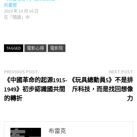
的愛戀
2019 年 10 月 16 日
在「閱讀」中
TAGGED
電影心得
電影院
文
Previous
N
PREVIOUS POST
NEXT POST
post:
p
《中國革命的起源1915-
《玩具總動員5》不是排
章
1949》初步認識國共間
斥科技，而是找回想像
導
的轉折
力
覽
布雷克