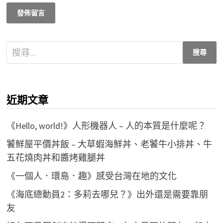
搜
尋
關
鍵
近期文章
字:
《Hello, world!》人形機器人 – 人的本質是什麼呢？
饕鮮屋平價丼飯 – 大草蝦海鮮丼、老饕牛小排丼、牛
五花燒肉丼和醬烤雞腿丼
《一個人．環島．趣》感受台灣在地的文化
《海底總動員2：多莉去哪兒？》出外還是需要靠朋
友