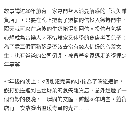
故事講述30年前有一家專門替人消憂解惑的「浪矢雜
貨店」，只要在晚上把寫了煩惱的信投入鐵捲門中，
隔天就可以在店後的牛奶箱得到回信。投信者包括一
心想成為音樂人，不惜離家又休學的魚店老闆兒子；
為了還巨債而猶豫是否該去當有錢人情婦的心荒女
生；也有爸爸的公司倒閉，被帶著全家逃走的徬徨少
年等等。
30年後的晚上，3個剛犯完案的小偷為了躲避追捕，
誤打誤撞進到已經廢棄的浪矢雜貨店，意外經歷了一
個奇妙的夜晚。一瞬間的交匯，跨越30年時空，雜貨
店再一次散發出溫暖奇異的光芒……