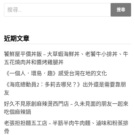
搜
尋
關
鍵
近期文章
字:
饕鮮屋平價丼飯 – 大草蝦海鮮丼、老饕牛小排丼、牛
五花燒肉丼和醬烤雞腿丼
《一個人．環島．趣》感受台灣在地的文化
《海底總動員2：多莉去哪兒？》出外還是需要靠朋
友
好久不見原創麻辣燙西門店 – 久未見面的朋友一起來
吃個麻辣鍋
老張担担麵五工店 – 半筋半肉牛肉麵、滷味和粉蒸排
骨