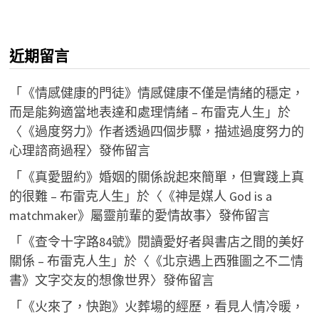
近期留言
「
《情感健康的門徒》情感健康不僅是情緒的穩定，
而是能夠適當地表達和處理情緒 – 布雷克人生
」於
〈
《過度努力》作者透過四個步驟，描述過度努力的
心理諮商過程
〉發佈留言
「
《真愛盟約》婚姻的關係說起來簡單，但實踐上真
的很難 – 布雷克人生
」於〈
《神是媒人 God is a
matchmaker》屬靈前輩的愛情故事
〉發佈留言
「
《查令十字路84號》閱讀愛好者與書店之間的美好
關係 – 布雷克人生
」於〈
《北京遇上西雅圖之不二情
書》文字交友的想像世界
〉發佈留言
「
《火來了，快跑》火葬場的經歷，看見人情冷暖，