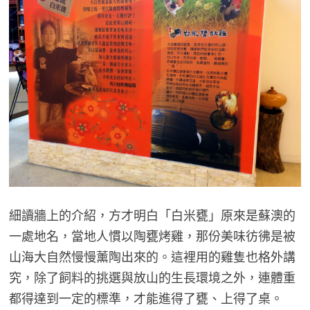
細讀牆上的介紹，方才明白「白米甕」原來是蘇澳的
一處地名，當地人慣以陶甕烤雞，那份美味彷彿是被
山海大自然慢慢薰陶出來的。這裡用的雞隻也格外講
究，除了飼料的挑選與放山的生長環境之外，連體重
都得達到一定的標準，才能進得了甕、上得了桌。