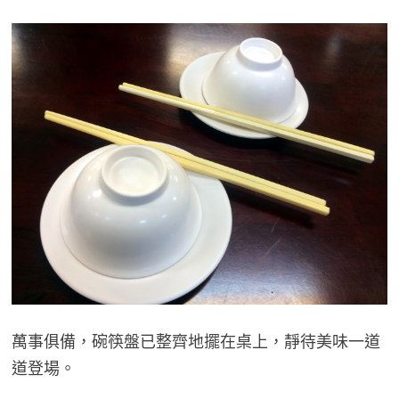
萬事俱備，碗筷盤已整齊地擺在桌上，靜待美味一道
道登場。