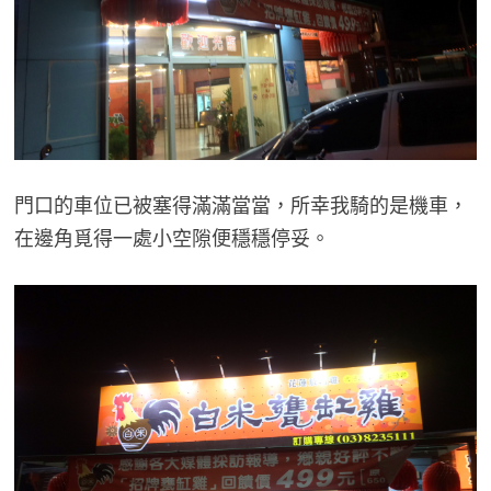
門口的車位已被塞得滿滿當當，所幸我騎的是機車，
在邊角覓得一處小空隙便穩穩停妥。