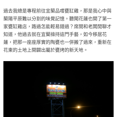
過去我總是專程前往宜蘭品嚐甕缸雞，那是我心中與
蘭陽平原難以分割的味覺記憶。聽聞花蓮也開了第一
家甕缸雞店，路過怎能輕易錯過？席間和老闆閒聊才
知道，他過去就在宜蘭操持這門手藝，如今移居花
蓮，把那一座座厚實的陶甕也一併搬了過來，重新在
花東的土地上開闢出屬於甕烤的新天地。