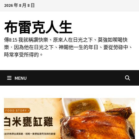
Skip
2026 年 8 月 8 日
to
content
布雷克人生
傳8:15 我就稱讚快樂、原來人在日光之下、莫強如喫喝快
樂．因為他在日光之下、神賜他一生的年日、要從勞碌中、
時常享受所得的。
MENU