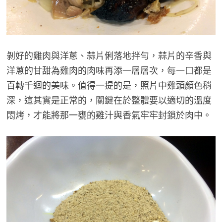
剝好的雞肉與洋蔥、蒜片俐落地拌勻，蒜片的辛香與
洋蔥的甘甜為雞肉的肉味再添一層層次，每一口都是
百轉千迴的美味。值得一提的是，照片中雞頭顏色稍
深，這其實是正常的，關鍵在於整體要以適切的溫度
悶烤，才能將那一甕的雞汁與香氣牢牢封鎖於肉中。