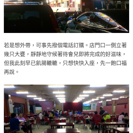
若是想外帶，可事先撥個電話訂購。店門口一側立著
幾只大甕，靜靜地守候著待會兒即將完成的好滋味，
但我此刻早已飢腸轆轆，只想快快入座，先一飽口福
再說。