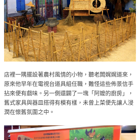
店裡一隅擺設著農村風情的小物，聽老闆娓娓道來，
原來他早年在電視台道具組任職，難怪這些佈景信手
拈來便有戲味。另一側還闢了一塊「阿嬤的廚房」，
舊式家具與器皿搭得有模有樣，未曾上菜便先讓人浸
潤在懷舊氛圍之中。