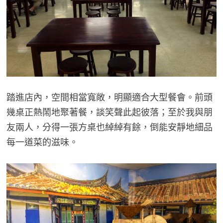
踏進店內，空間相當寬敞，明顯適合大型餐會。前頭
幾桌正熱鬧地聚著餐，談笑聲此起彼落；至於我與朋
友兩人，分得一張方桌也綽綽有餘，倒能安靜地細品
每一道菜的滋味。