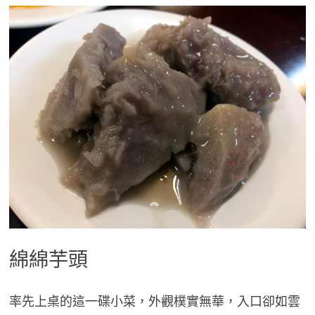
綿綿芋頭
率先上桌的這一碟小菜，外觀樸實無華，入口卻如雲