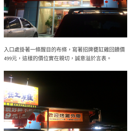
入口處掛著一條醒目的布條，寫著招牌甕缸雞回饋價
499元，這樣的價位實在親切，誠意溢於言表。