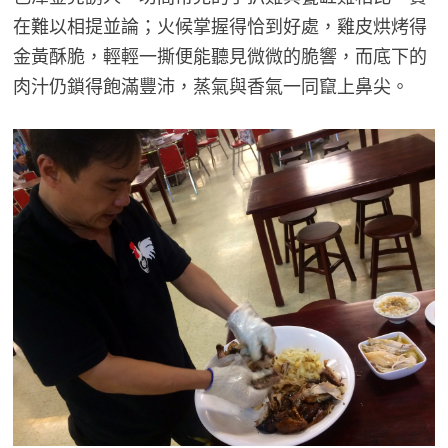
在難以相提並論；火候掌握得恰到好處，雞皮烘烤得
金黃酥脆，輕輕一撕便能聽見微微的脆響，而底下的
肉汁仍鎖得飽滿豐沛，蒸氣與香氣一同竄上鼻尖。