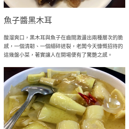
魚子醬黑木耳
酸溜爽口，黑木耳與魚子在齒間激盪出兩種層次的脆
感，一個清韌、一個細碎迸裂，老闆今天慷慨招待的
這幾盤小菜，著實讓人在開場便有了驚艷之感。