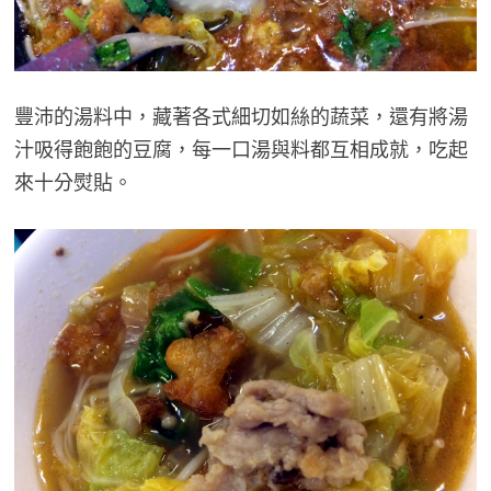
豐沛的湯料中，藏著各式細切如絲的蔬菜，還有將湯
汁吸得飽飽的豆腐，每一口湯與料都互相成就，吃起
來十分熨貼。