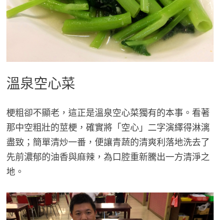
溫泉空心菜
梗粗卻不顯老，這正是溫泉空心菜獨有的本事。看著
那中空粗壯的莖梗，確實將「空心」二字演繹得淋漓
盡致；簡單清炒一番，便讓青蔬的清爽利落地洗去了
先前濃郁的油香與麻辣，為口腔重新騰出一方清淨之
地。