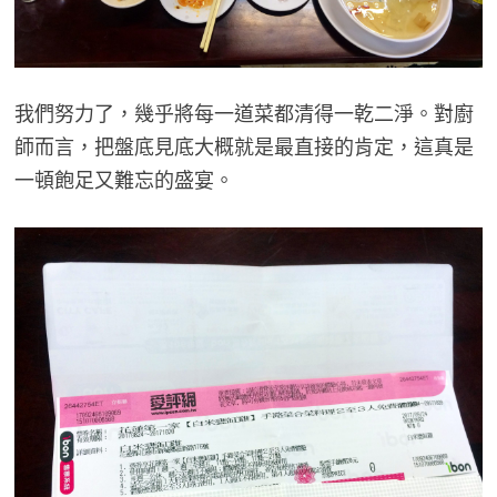
我們努力了，幾乎將每一道菜都清得一乾二淨。對廚
師而言，把盤底見底大概就是最直接的肯定，這真是
一頓飽足又難忘的盛宴。