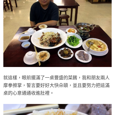
就這樣，眼前擺滿了一桌豐盛的菜餚，我和朋友兩人
摩拳擦掌，誓言要好好大快朵頤，並且要努力把這滿
桌的心意通通收進肚裡。