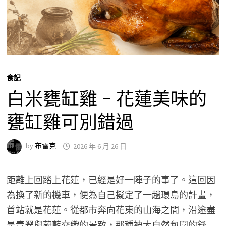
食記
白米甕缸雞 – 花蓮美味的
甕缸雞可別錯過
by
布雷克
2026 年 6 月 26 日
距離上回踏上花蓮，已經是好一陣子的事了。這回因
為換了新的機車，便為自己擬定了一趟環島的計畫，
首站就是花蓮。從都市奔向花東的山海之間，沿途盡
是青翠與蔚藍交織的景致，那種被大自然包圍的舒