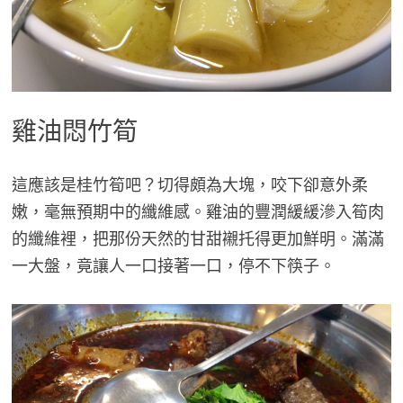
雞油悶竹筍
這應該是桂竹筍吧？切得頗為大塊，咬下卻意外柔
嫩，毫無預期中的纖維感。雞油的豐潤緩緩滲入筍肉
的纖維裡，把那份天然的甘甜襯托得更加鮮明。滿滿
一大盤，竟讓人一口接著一口，停不下筷子。