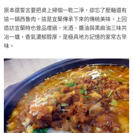
原本還誓言要把桌上掃個一乾二淨，卻忘了壓軸還有
這一鍋西魯肉。這是宜蘭傳承下來的傳統美味，上回
造訪宜蘭時也曾品嚐過，米酒、醬油與黑麻油三味共
冶一爐，香氣濃郁醇厚，是極具地方記憶的家常古早
味。