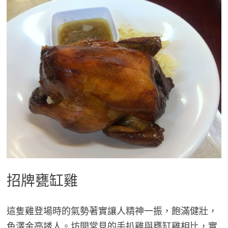
招牌甕缸雞
這隻雞登場時的氣勢著實讓人精神一振，飽滿健壯，
色澤金亮誘人。坊間常見的手扒雞與甕缸雞相比，實