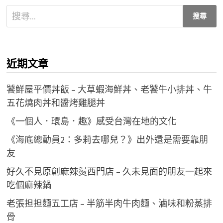
搜
尋
關
鍵
近期文章
字:
饕鮮屋平價丼飯 – 大草蝦海鮮丼、老饕牛小排丼、牛
五花燒肉丼和醬烤雞腿丼
《一個人．環島．趣》感受台灣在地的文化
《海底總動員2：多莉去哪兒？》出外還是需要靠朋
友
好久不見原創麻辣燙西門店 – 久未見面的朋友一起來
吃個麻辣鍋
老張担担麵五工店 – 半筋半肉牛肉麵、滷味和粉蒸排
骨