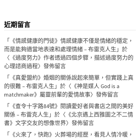
近期留言
「
《情感健康的門徒》情感健康不僅是情緒的穩定，
而是能夠適當地表達和處理情緒 – 布雷克人生
」於
〈
《過度努力》作者透過四個步驟，描述過度努力的
心理諮商過程
〉發佈留言
「
《真愛盟約》婚姻的關係說起來簡單，但實踐上真
的很難 – 布雷克人生
」於〈
《神是媒人 God is a
matchmaker》屬靈前輩的愛情故事
〉發佈留言
「
《查令十字路84號》閱讀愛好者與書店之間的美好
關係 – 布雷克人生
」於〈
《北京遇上西雅圖之不二情
書》文字交友的想像世界
〉發佈留言
「
《火來了，快跑》火葬場的經歷，看見人情冷暖，