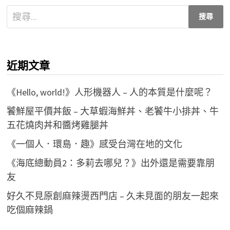
搜
尋
關
鍵
近期文章
字:
《Hello, world!》人形機器人 – 人的本質是什麼呢？
饕鮮屋平價丼飯 – 大草蝦海鮮丼、老饕牛小排丼、牛
五花燒肉丼和醬烤雞腿丼
《一個人．環島．趣》感受台灣在地的文化
《海底總動員2：多莉去哪兒？》出外還是需要靠朋
友
好久不見原創麻辣燙西門店 – 久未見面的朋友一起來
吃個麻辣鍋