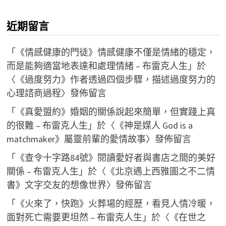
近期留言
「
《情感健康的門徒》情感健康不僅是情緒的穩定，
而是能夠適當地表達和處理情緒 – 布雷克人生
」於
〈
《過度努力》作者透過四個步驟，描述過度努力的
心理諮商過程
〉發佈留言
「
《真愛盟約》婚姻的關係說起來簡單，但實踐上真
的很難 – 布雷克人生
」於〈
《神是媒人 God is a
matchmaker》屬靈前輩的愛情故事
〉發佈留言
「
《查令十字路84號》閱讀愛好者與書店之間的美好
關係 – 布雷克人生
」於〈
《北京遇上西雅圖之不二情
書》文字交友的想像世界
〉發佈留言
「
《火來了，快跑》火葬場的經歷，看見人情冷暖，
面對死亡需要更坦然 – 布雷克人生
」於〈
《在世之