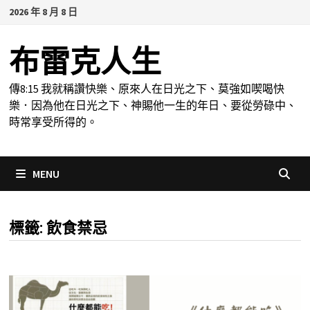
Skip
2026 年 8 月 8 日
to
content
布雷克人生
傳8:15 我就稱讚快樂、原來人在日光之下、莫強如喫喝快
樂．因為他在日光之下、神賜他一生的年日、要從勞碌中、
時常享受所得的。
MENU
標籤:
飲食禁忌