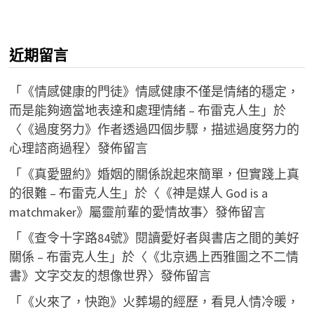
近期留言
「
《情感健康的門徒》情感健康不僅是情緒的穩定，
而是能夠適當地表達和處理情緒 – 布雷克人生
」於
〈
《過度努力》作者透過四個步驟，描述過度努力的
心理諮商過程
〉發佈留言
「
《真愛盟約》婚姻的關係說起來簡單，但實踐上真
的很難 – 布雷克人生
」於〈
《神是媒人 God is a
matchmaker》屬靈前輩的愛情故事
〉發佈留言
「
《查令十字路84號》閱讀愛好者與書店之間的美好
關係 – 布雷克人生
」於〈
《北京遇上西雅圖之不二情
書》文字交友的想像世界
〉發佈留言
「
《火來了，快跑》火葬場的經歷，看見人情冷暖，