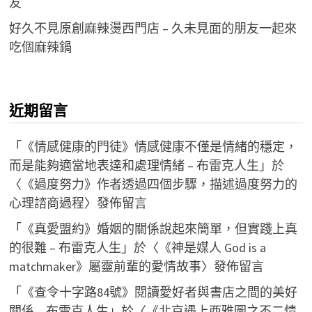
友
好久不見原創麻辣燙西門店 – 久未見面的朋友一起來
吃個麻辣鍋
近期留言
「
《情感健康的門徒》情感健康不僅是情緒的穩定，
而是能夠適當地表達和處理情緒 – 布雷克人生
」於
〈
《過度努力》作者透過四個步驟，描述過度努力的
心理諮商過程
〉發佈留言
「
《真愛盟約》婚姻的關係說起來簡單，但實踐上真
的很難 – 布雷克人生
」於〈
《神是媒人 God is a
matchmaker》屬靈前輩的愛情故事
〉發佈留言
「
《查令十字路84號》閱讀愛好者與書店之間的美好
關係 – 布雷克人生
」於〈
《北京遇上西雅圖之不二情