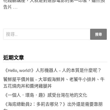
花錢聽講座，大就是對這部電影的第一印象，雖然預
告片 …
搜
尋
關
鍵
近期文章
字:
《Hello, world!》人形機器人 – 人的本質是什麼呢？
饕鮮屋平價丼飯 – 大草蝦海鮮丼、老饕牛小排丼、牛
五花燒肉丼和醬烤雞腿丼
《一個人．環島．趣》感受台灣在地的文化
《海底總動員2：多莉去哪兒？》出外還是需要靠朋