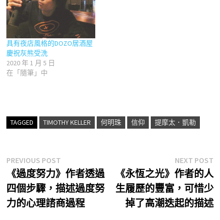
具有夜店風格的DOZO居酒屋
慶祝灰熊受洗
2020 年 1 月 5 日
在「隨筆」中
TAGGED
TIMOTHY KELLER
何明珠
信仰
提摩太．凱勒
文
Previous
N
PREVIOUS POST
NEXT POST
post:
p
《過度努力》作者透過
《永恆之光》作者的人
章
四個步驟，描述過度努
生履歷的豐富，可惜少
導
力的心理諮商過程
掉了高潮迭起的描述
覽