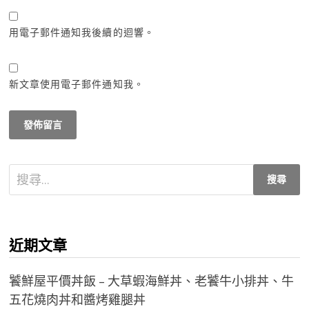
用電子郵件通知我後續的迴響。
新文章使用電子郵件通知我。
搜
尋
關
鍵
近期文章
字:
饕鮮屋平價丼飯 – 大草蝦海鮮丼、老饕牛小排丼、牛
五花燒肉丼和醬烤雞腿丼