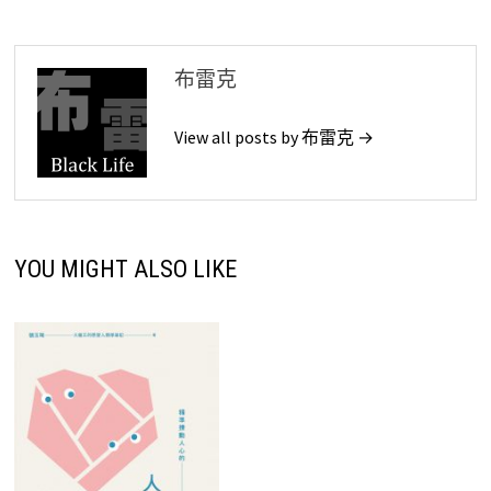
布雷克
View all posts by 布雷克 →
YOU MIGHT ALSO LIKE