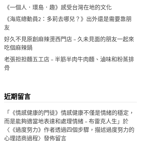
《一個人．環島．趣》感受台灣在地的文化
《海底總動員2：多莉去哪兒？》出外還是需要靠朋
友
好久不見原創麻辣燙西門店 – 久未見面的朋友一起來
吃個麻辣鍋
老張担担麵五工店 – 半筋半肉牛肉麵、滷味和粉蒸排
骨
近期留言
「
《情感健康的門徒》情感健康不僅是情緒的穩定，
而是能夠適當地表達和處理情緒 – 布雷克人生
」於
〈
《過度努力》作者透過四個步驟，描述過度努力的
心理諮商過程
〉發佈留言