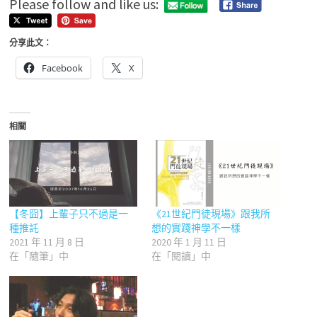
Please follow and like us:
分享此文：
Facebook
X
相關
【冬囧】上輩子只不過是一
《21世紀門徒現場》跟我所
種推託
想的實踐神學不一樣
2021 年 11 月 8 日
2020 年 1 月 11 日
在「隨筆」中
在「閱讀」中