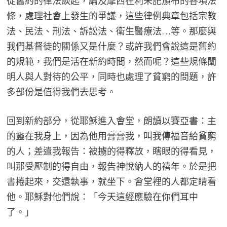
從舊約的律法談起，論及摩西在利未記頒布的各項法
條，處理社會上發生的爭議，這些律例典章包括宗教
法、民法、刑法、訴訟法、衛生醫療法…等。那麼與
我們基督徒的關係又是什麼？或許我們會說這是舊約
的規範，我們是活在新約時間，然而呢？這些規條闡
明人與人對待的公平，同時也處理了貧窮的問題，許
多部份是值得我們去思考。
回到新約部分，從耶穌進入會堂，朗讀以賽亞書：主
的靈在我身上，因為他用膏膏我，叫我傳福音給貧窮
的人；差遣我報告：被擄的得釋放，瞎眼的得看見，
叫那受壓制的得自由，報告神悅納人的禧年。於是把
書捲起來，交還執事，就坐下。會堂裡的人都定睛看
他。耶穌對他們說：「今天這經應驗在你們耳中
了。」