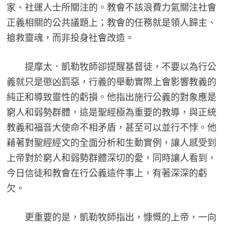
家、社運人士所關注的。教會不該浪費力氣關注社會
正義相關的公共議題上；教會的任務就是領人歸主、
搶救靈魂，而非投身社會改造。
提摩太．凱勒牧師卻提醒基督徒，不要以為行公
義就只是懲凶罰惡，行義的舉動實際上會影響教義的
純正和導致靈性的虧損。他指出施行公義的對象應是
窮人和弱勢群體，這是聖經極為重要的教導，與正統
教義和福音大使命不相矛盾，甚至可以並行不悖。他
藉著對聖經經文的全面分析和生動實例，讓人感受到
上帝對於窮人和弱勢群體深切的愛，同時讓人看到，
今日信徒和教會在行公義這件事上，有著深深的虧
欠。
更重要的是，凱勒牧師指出，慷慨的上帝，一向