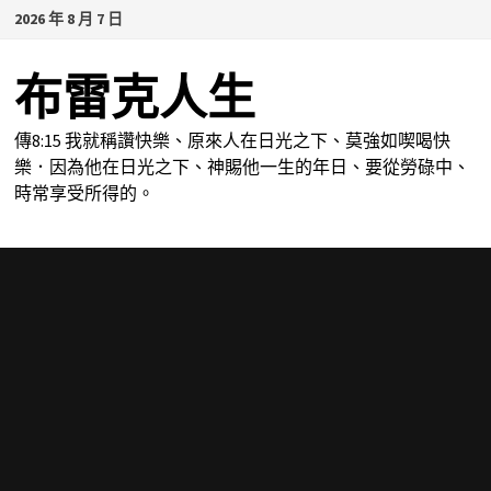
Skip
2026 年 8 月 7 日
to
content
布雷克人生
傳8:15 我就稱讚快樂、原來人在日光之下、莫強如喫喝快
樂．因為他在日光之下、神賜他一生的年日、要從勞碌中、
時常享受所得的。