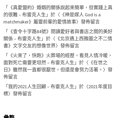
「
《真愛盟約》婚姻的關係說起來簡單，但實踐上真
的很難 – 布雷克人生
」於〈
《神是媒人 God is a
matchmaker》屬靈前輩的愛情故事
〉發佈留言
「
《查令十字路84號》閱讀愛好者與書店之間的美好
關係 – 布雷克人生
」於〈
《北京遇上西雅圖之不二情
書》文字交友的想像世界
〉發佈留言
「
《火來了，快跑》火葬場的經歷，看見人情冷暖，
面對死亡需要更坦然 – 布雷克人生
」於〈
《在世之
日》雖然我一直都很厭世，但還是會努力活著。
〉發
佈留言
「
我的2021人生回顧 – 布雷克人生
」於〈
2021年度目
標
〉發佈留言
彙整