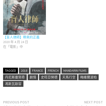
【盲人律師】帶來的正義
2020 年 4 月 24 日
在「電影」中
TAGGED
2018
FRANCE
FRENCH
MANDARIN FILMS
丹尼斯曼努奇
劇情
史旺亞勞德
天馬行空
梅維爾波柏
馮斯瓦歐容
文
Previous
N
PREVIOUS POST
NEXT POST