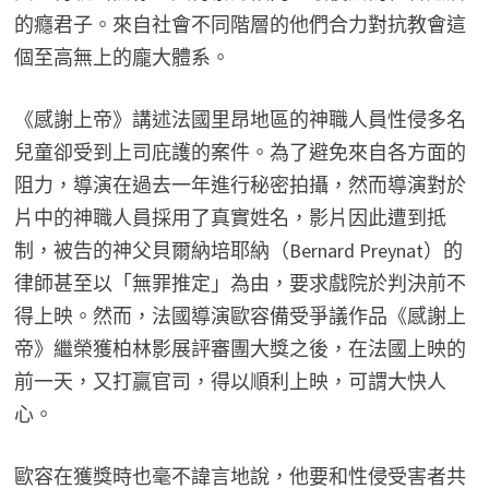
的癮君子。來自社會不同階層的他們合力對抗教會這
個至高無上的龐大體系。
《感謝上帝》講述法國里昂地區的神職人員性侵多名
兒童卻受到上司庇護的案件。為了避免來自各方面的
阻力，導演在過去一年進行秘密拍攝，然而導演對於
片中的神職人員採用了真實姓名，影片因此遭到抵
制，被告的神父貝爾納培耶納（Bernard Preynat）的
律師甚至以「無罪推定」為由，要求戲院於判決前不
得上映。然而，法國導演歐容備受爭議作品《感謝上
帝》繼榮獲柏林影展評審團大獎之後，在法國上映的
前一天，又打贏官司，得以順利上映，可謂大快人
心。
歐容在獲獎時也毫不諱言地說，他要和性侵受害者共