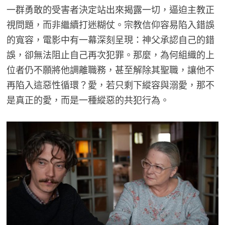
一群勇敢的受害者決定站出來揭露一切，逼迫主教正
視問題，而非繼續打迷糊仗。宗教信仰容易陷入錯誤
的寬容，電影中有一幕深刻呈現：神父承認自己的錯
誤，卻無法阻止自己再次犯罪。那麼，為何組織的上
位者仍不願將他調離職務，甚至解除其聖職，讓他不
再陷入這惡性循環？愛，若只剩下縱容與溺愛，那不
是真正的愛，而是一種縱惡的共犯行為。