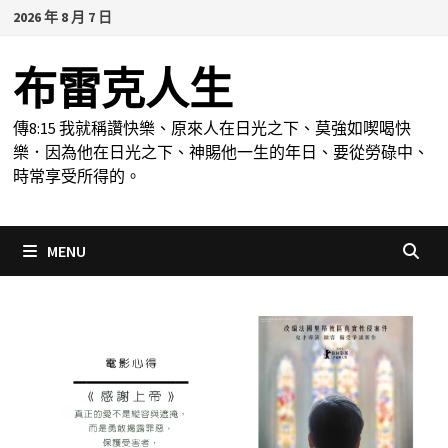
Skip
2026 年 8 月 7 日
to
content
布雷克人生
傳8:15 我就稱讚快樂、原來人在日光之下、莫強如喫喝快
樂．因為他在日光之下、神賜他一生的年日、要從勞碌中、
時常享受所得的。
MENU