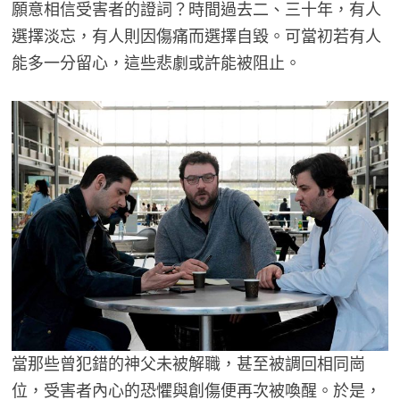
願意相信受害者的證詞？時間過去二、三十年，有人
選擇淡忘，有人則因傷痛而選擇自毀。可當初若有人
能多一分留心，這些悲劇或許能被阻止。
當那些曾犯錯的神父未被解職，甚至被調回相同崗
位，受害者內心的恐懼與創傷便再次被喚醒。於是，