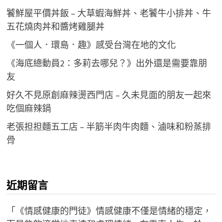
饕鮮屋平價丼飯 – 大草蝦海鮮丼、老饕牛小排丼、牛
五花燒肉丼和醬烤雞腿丼
《一個人．環島．趣》感受台灣在地的文化
《海底總動員2：多莉去哪兒？》出外還是需要靠朋
友
好久不見原創麻辣燙西門店 – 久未見面的朋友一起來
吃個麻辣鍋
老張担担麵五工店 – 半筋半肉牛肉麵、滷味和粉蒸排
骨
近期留言
「
《情感健康的門徒》情感健康不僅是情緒的穩定，