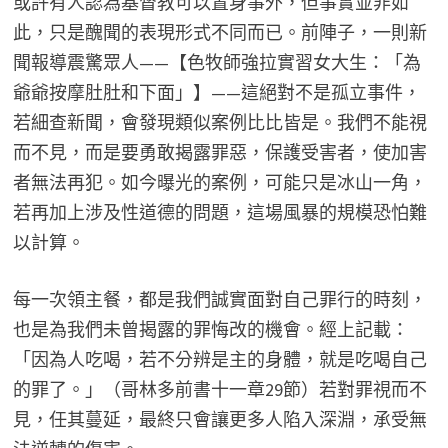
或許有人認為基督教可以置身事外，但事實並非如
此，只是醜聞的表現形式不同而已。前陣子，一則新
聞報導震驚眾人——【色牧師強拉實習女大生：「為
爺爺按摩肚肚和下面」】——這絕對不是孤立事件，
若細查新聞，會發現類似案例比比皆是。我們不能視
而不見，而是要勇敢揭露罪惡，保護受害者，使加害
者無法再犯。如今曝光的案例，可能只是冰山一角，
若再加上涉及性道德的問題，這場風暴的規模恐怕難
以計算。
每一次領主餐，都是我們誠實面對自己罪行的時刻，
也是為我們未曾揭露的罪悔改的機會。經上記載：
「因為人吃喝，若不分辨是主的身體，就是吃喝自己
的罪了。」（哥林多前書十一章29節）若對罪視而不
見，任其蔓延，最終只會讓更多人陷入深淵，承受無