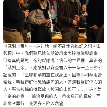
《感謝上帝》——這句話，絕不能淪為推託之詞。電
影預告中，我們聽見這句話被用來表達僥倖與慶幸，
但這真的是對上帝的感謝嗎？信仰的世界裡，真正的
「感謝上帝」，應該如以賽亞書六十一章一至三節所
記載的：「主耶和華的靈在我身上，因為耶和華用膏
膏我，叫我傳好信息給謙卑的人，差遣我醫好傷心的
人，報告被擄的得釋放，被囚的出監牢……」這才是
上帝的心意——醫治受傷的人，帶來真正的釋放，而
非縱容罪行，使更多人陷入悲痛。