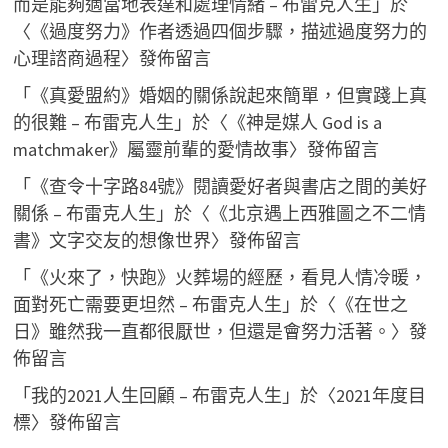
而是能夠適當地表達和處理情緒 – 布雷克人生
」於
〈
《過度努力》作者透過四個步驟，描述過度努力的
心理諮商過程
〉發佈留言
「
《真愛盟約》婚姻的關係說起來簡單，但實踐上真
的很難 – 布雷克人生
」於〈
《神是媒人 God is a
matchmaker》屬靈前輩的愛情故事
〉發佈留言
「
《查令十字路84號》閱讀愛好者與書店之間的美好
關係 – 布雷克人生
」於〈
《北京遇上西雅圖之不二情
書》文字交友的想像世界
〉發佈留言
「
《火來了，快跑》火葬場的經歷，看見人情冷暖，
面對死亡需要更坦然 – 布雷克人生
」於〈
《在世之
日》雖然我一直都很厭世，但還是會努力活著。
〉發
佈留言
「
我的2021人生回顧 – 布雷克人生
」於〈
2021年度目
標
〉發佈留言