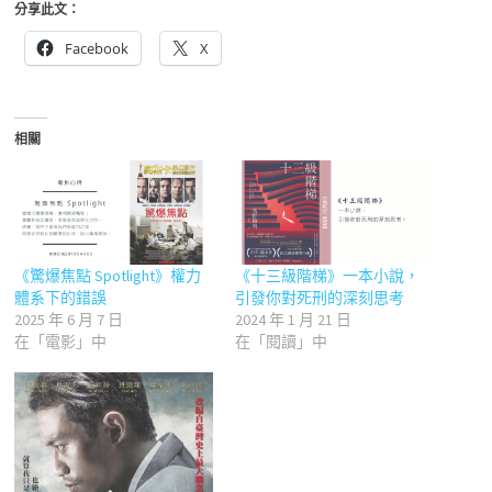
分享此文：
Facebook
X
相關
《驚爆焦點 Spotlight》權力
《十三級階梯》一本小說，
體系下的錯誤
引發你對死刑的深刻思考
2025 年 6 月 7 日
2024 年 1 月 21 日
在「電影」中
在「閱讀」中