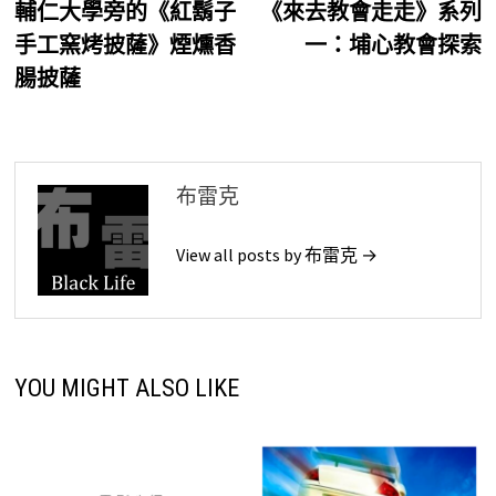
post:
p
輔仁大學旁的《紅鬍子
《來去教會走走》系列
章
手工窯烤披薩》煙燻香
一：埔心教會探索
導
腸披薩
覽
布雷克
View all posts by 布雷克 →
YOU MIGHT ALSO LIKE