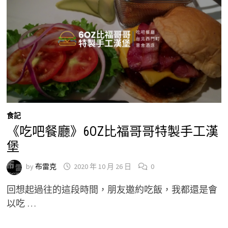
食記
《吃吧餐廳》6OZ比福哥哥特製手工漢
堡
by
布雷克
2020 年 10 月 26 日
0
回想起過往的這段時間，朋友邀約吃飯，我都還是會
以吃 …