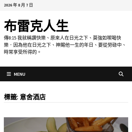
Skip
2026 年 8 月 7 日
to
content
布雷克人生
傳8:15 我就稱讚快樂、原來人在日光之下、莫強如喫喝快
樂．因為他在日光之下、神賜他一生的年日、要從勞碌中、
時常享受所得的。
MENU
標籤:
意舍酒店