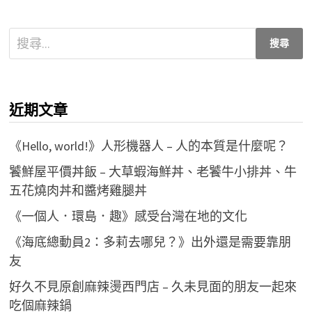
搜
尋
關
鍵
近期文章
字:
《Hello, world!》人形機器人 – 人的本質是什麼呢？
饕鮮屋平價丼飯 – 大草蝦海鮮丼、老饕牛小排丼、牛
五花燒肉丼和醬烤雞腿丼
《一個人．環島．趣》感受台灣在地的文化
《海底總動員2：多莉去哪兒？》出外還是需要靠朋
友
好久不見原創麻辣燙西門店 – 久未見面的朋友一起來
吃個麻辣鍋