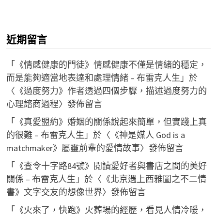
近期留言
「
《情感健康的門徒》情感健康不僅是情緒的穩定，
而是能夠適當地表達和處理情緒 – 布雷克人生
」於
〈
《過度努力》作者透過四個步驟，描述過度努力的
心理諮商過程
〉發佈留言
「
《真愛盟約》婚姻的關係說起來簡單，但實踐上真
的很難 – 布雷克人生
」於〈
《神是媒人 God is a
matchmaker》屬靈前輩的愛情故事
〉發佈留言
「
《查令十字路84號》閱讀愛好者與書店之間的美好
關係 – 布雷克人生
」於〈
《北京遇上西雅圖之不二情
書》文字交友的想像世界
〉發佈留言
「
《火來了，快跑》火葬場的經歷，看見人情冷暖，