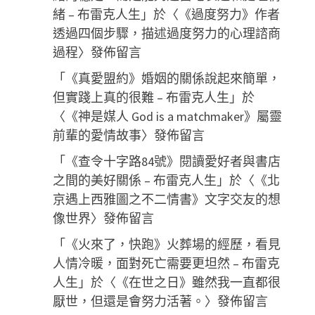
緒 – 布雷克人生
」於〈
《過度努力》作者
透過四個步驟，描述過度努力的心理諮商
過程
〉發佈留言
「
《真愛盟約》婚姻的關係說起來簡單，
但實踐上真的很難 – 布雷克人生
」於
〈
《神是媒人 God is a matchmaker》屬靈
前輩的愛情故事
〉發佈留言
「
《查令十字路84號》閱讀愛好者與書店
之間的美好關係 – 布雷克人生
」於〈
《北
京遇上西雅圖之不二情書》文字交友的想
像世界
〉發佈留言
「
《火來了，快跑》火葬場的經歷，看見
人情冷暖，面對死亡需要更坦然 – 布雷克
人生
」於〈
《在世之日》雖然我一直都很
厭世，但還是會努力活著。
〉發佈留言