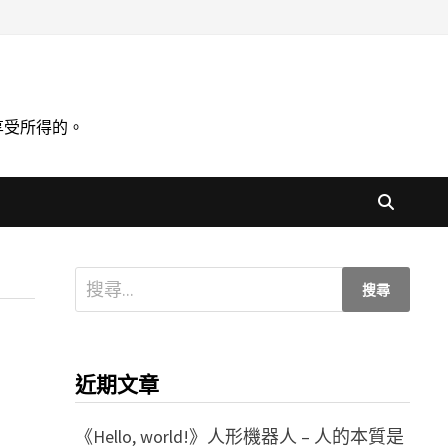
享受所得的。
搜
尋
關
鍵
近期文章
字:
《Hello, world!》人形機器人 – 人的本質是