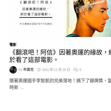
電影
《翻滾吧！阿信》因著奧運的緣故，
於看了這部電影。
by
布雷克
2021 年 11 月 28 日
0
隨著奧運國手李智凱的完美落地！摘下了銀牌獎，
時新 …