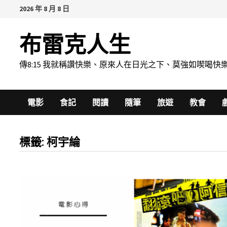
Skip
2026 年 8 月 8 日
to
content
布雷克人生
傳8:15 我就稱讚快樂、原來人在日光之下、莫強如喫
電影
食記
閱讀
隨筆
旅遊
教會
標籤:
柯宇綸