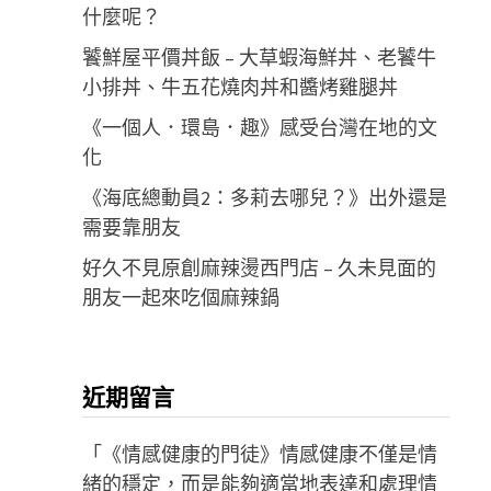
什麼呢？
饕鮮屋平價丼飯 – 大草蝦海鮮丼、老饕牛
小排丼、牛五花燒肉丼和醬烤雞腿丼
《一個人．環島．趣》感受台灣在地的文
化
《海底總動員2：多莉去哪兒？》出外還是
需要靠朋友
好久不見原創麻辣燙西門店 – 久未見面的
朋友一起來吃個麻辣鍋
近期留言
「
《情感健康的門徒》情感健康不僅是情
緒的穩定，而是能夠適當地表達和處理情