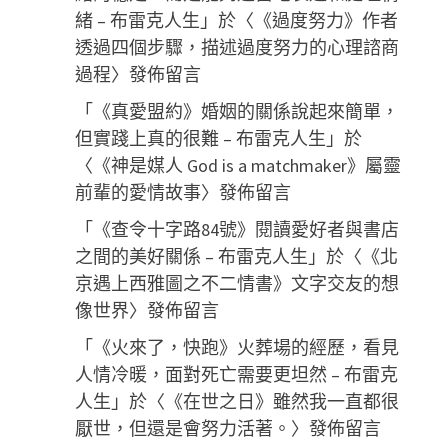
緒 – 布雷克人生
」於〈
《過度努力》作者
透過四個步驟，描述過度努力的心理諮商
過程
〉發佈留言
「
《真愛盟約》婚姻的關係說起來簡單，
但實踐上真的很難 – 布雷克人生
」於
〈
《神是媒人 God is a matchmaker》屬靈
前輩的愛情故事
〉發佈留言
「
《查令十字路84號》閱讀愛好者與書店
之間的美好關係 – 布雷克人生
」於〈
《北
京遇上西雅圖之不二情書》文字交友的想
像世界
〉發佈留言
「
《火來了，快跑》火葬場的經歷，看見
人情冷暖，面對死亡需要更坦然 – 布雷克
人生
」於〈
《在世之日》雖然我一直都很
厭世，但還是會努力活著。
〉發佈留言