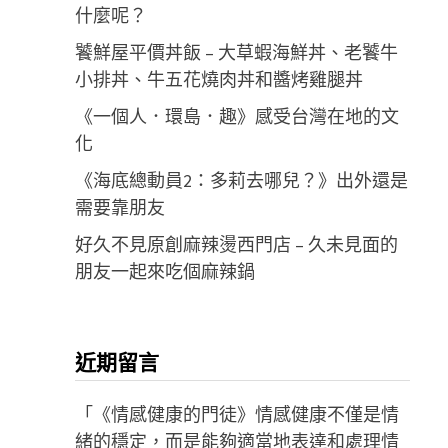
什麼呢？
饕鮮屋平價丼飯 – 大草蝦海鮮丼、老饕牛
小排丼、牛五花燒肉丼和醬烤雞腿丼
《一個人．環島．趣》感受台灣在地的文
化
《海底總動員2：多莉去哪兒？》出外還是
需要靠朋友
好久不見原創麻辣燙西門店 – 久未見面的
朋友一起來吃個麻辣鍋
近期留言
「
《情感健康的門徒》情感健康不僅是情
緒的穩定，而是能夠適當地表達和處理情