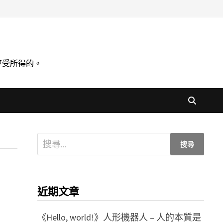
享受所得的。
搜
尋
關
鍵
近期文章
字:
《Hello, world!》人形機器人 – 人的本質是