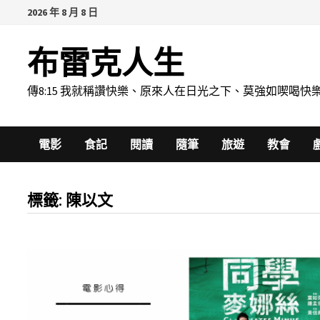
Skip
2026 年 8 月 8 日
to
content
布雷克人生
傳8:15 我就稱讚快樂、原來人在日光之下、莫強如喫
電影
食記
閱讀
隨筆
旅遊
教會
標籤:
陳以文