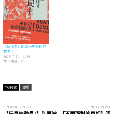
《反民主》能帶來更好的方
式嗎？
2019 年 7 月 11 日
在「閱讀」中
TAGGED
職場
文
Previous
N
PREVIOUS POST
NEXT POST
post:
p
【玩具總動員4】別再被
【不願面對的真相】溫