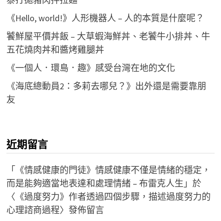
《Hello, world!》人形機器人 – 人的本質是什麼呢？
饕鮮屋平價丼飯 – 大草蝦海鮮丼、老饕牛小排丼、牛
五花燒肉丼和醬烤雞腿丼
《一個人．環島．趣》感受台灣在地的文化
《海底總動員2：多莉去哪兒？》出外還是需要靠朋
友
近期留言
「
《情感健康的門徒》情感健康不僅是情緒的穩定，
而是能夠適當地表達和處理情緒 – 布雷克人生
」於
〈
《過度努力》作者透過四個步驟，描述過度努力的
心理諮商過程
〉發佈留言