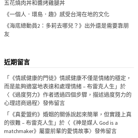
五花燒肉丼和醬烤雞腿丼
《一個人．環島．趣》感受台灣在地的文化
《海底總動員2：多莉去哪兒？》出外還是需要靠朋
友
近期留言
「
《情感健康的門徒》情感健康不僅是情緒的穩定，
而是能夠適當地表達和處理情緒 – 布雷克人生
」於
〈
《過度努力》作者透過四個步驟，描述過度努力的
心理諮商過程
〉發佈留言
「
《真愛盟約》婚姻的關係說起來簡單，但實踐上真
的很難 – 布雷克人生
」於〈
《神是媒人 God is a
matchmaker》屬靈前輩的愛情故事
〉發佈留言