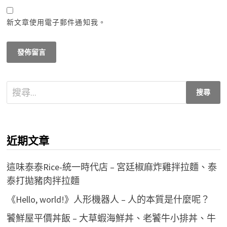
新文章使用電子郵件通知我。
搜
尋
關
鍵
近期文章
字:
這味泰泰Rice-統一時代店 – 宮廷椒麻炸雞拌拉麵、泰
泰打拋豬肉拌拉麵
《Hello, world!》人形機器人 – 人的本質是什麼呢？
饕鮮屋平價丼飯 – 大草蝦海鮮丼、老饕牛小排丼、牛