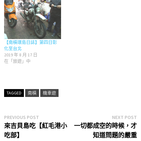
【南橫環島日誌】第四日彰
化至台北
2019 年 8 月 17 日
在「旅遊」中
TAGGED
南橫
機車遊
文
Previous
N
PREVIOUS POST
NEXT POST
post:
p
來吉貝島吃【紅毛港小
一切都成空的時候，才
章
吃部】
知道問題的嚴重