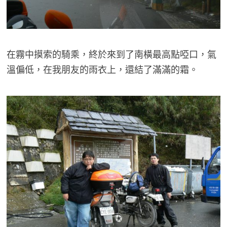
在霧中摸索的騎乘，終於來到了南橫最高點啞口，氣
溫偏低，在我朋友的雨衣上，還結了滿滿的霜。