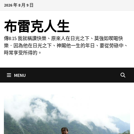
Skip
2026 年 8 月 9 日
to
content
布雷克人生
傳8:15 我就稱讚快樂、原來人在日光之下、莫強如喫喝快
樂．因為他在日光之下、神賜他一生的年日、要從勞碌中、
時常享受所得的。
MENU