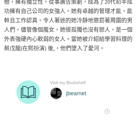
樹，擁有獨立性。從事廣告策劃，成為了20代初半成
功擁有自己公司的女強人。她有卓越的管理才能，能
幹且工作認真。令人著迷的她冷靜地懲罰著周圍的男
人們。儘管像個魔女，她很孤獨也沒有戀人，是一個
外表強硬內心軟弱的女人。當她被介紹給學習料理的
蔡戊龍(在熙扮演) 後,，他們墜入了愛河。