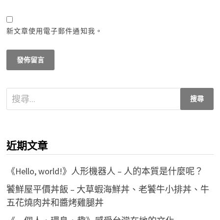
新文章使用電子郵件通知我。
搜
尋
關
鍵
近期文章
字:
《Hello, world!》人形機器人 – 人的本質是什麼呢？
饕鮮屋平價丼飯 – 大草蝦海鮮丼、老饕牛小排丼、牛
五花燒肉丼和醬烤雞腿丼