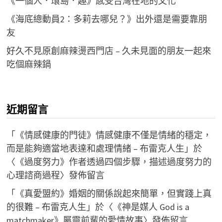
《一個人．環島．趣》感受台灣在地的文化
《海底總動員2：多莉去哪兒？》出外還是需要靠朋
友
好久不見原創麻辣燙西門店 – 久未見面的朋友一起來
吃個麻辣鍋
近期留言
「
《情感健康的門徒》情感健康不僅是情緒的穩定，
而是能夠適當地表達和處理情緒 – 布雷克人生
」於
〈
《過度努力》作者透過四個步驟，描述過度努力的
心理諮商過程
〉發佈留言
「
《真愛盟約》婚姻的關係說起來簡單，但實踐上真
的很難 – 布雷克人生
」於〈
《神是媒人 God is a
matchmaker》屬靈前輩的愛情故事
〉發佈留言