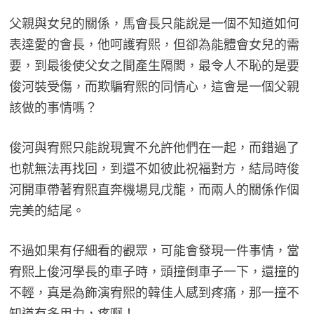
父親與女兒的關係，馬會長只能說是一個不知道如何
表達愛的會長，他呵護宥熙，但卻為能體會女兒的需
要，到最後使父女之間產生隔閡，最令人不恥的是要
俊河裝受傷，而欺騙宥熙的同情心，這會是一個父親
該做的事情嗎？
俊河與宥熙只能說現實不允許他們在一起，而錯過了
也就無法再找回，到還不如彼此祝福對方，結局時俊
河開車帶著宥熙直奔機場見戊龍，而兩人的關係作個
完美的結尾。
不過如果有仔細看的觀眾，可能會發現一件事情，當
宥熙上俊河學長的車子時，頭撞倒車子一下，還撞的
不輕，真是為飾演宥熙的韓佳人感到疼痛，那一撞不
知道有多用力，疼啊！