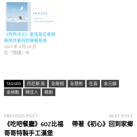
《煦煦月光》愛情是否會靜
靜陪伴著與照耀著黑夜
2023 年 4 月 16 日
在「閱讀」中
TAGGED
丹尼斯·吳
全啟相
全慧彬
在喜
金元鎮
金楨勳
韓佳人
韓劇
文
Previous
N
PREVIOUS POST
NEXT POST
post:
p
《吃吧餐廳》6OZ比福
帶著《初心》回到家鄉
章
哥哥特製手工漢堡