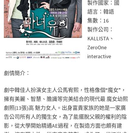
製作國家：國
語言：韓語
集數：16
製作公司：
KALLISTA、
ZeroOne
interactive
劇情簡介：
劇中韓佳人扮演女主人公馬宥熙，性格像個“魔女”，
擁有美麗、智慧、膽識等完美結合的現代最 魔女幼熙
劇照(13張)高 魅力女人。出身富貴家族的她是一家廣
告公司所有人的獨生女，為了能擺脫父親的權利的陰
影，從大學開始精通AE過程，在製造方面也頗有建