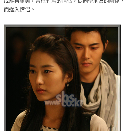
戊龍與勝美，青梅竹馬的情侶，從同學朋友的關係，
而邁入情侶。