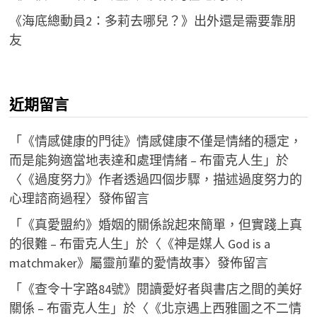
《海底總動員2：多莉去哪兒？》出外還是需要靠朋
友
近期留言
「
《情感健康的門徒》情感健康不僅是情緒的穩定，
而是能夠適當地表達和處理情緒 – 布雷克人生
」於
〈
《過度努力》作者透過四個步驟，描述過度努力的
心理諮商過程
〉發佈留言
「
《真愛盟約》婚姻的關係說起來簡單，但實踐上真
的很難 – 布雷克人生
」於〈
《神是媒人 God is a
matchmaker》屬靈前輩的愛情故事
〉發佈留言
「
《查令十字路84號》閱讀愛好者與書店之間的美好
關係 – 布雷克人生
」於〈
《北京遇上西雅圖之不二情