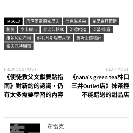
TAGGED
丹尼爾雷德克里夫
傑克湯普森
克里森拜爾斯
劇情
李卡爾米
泰瑞莎帕瑪
洛德哈迪
溫馨/家庭
維多利亞希爾
蘇利凡斯坦普萊頓
詹姆士佛瑞薛
雷夫寇特瑞爾
文
Previous
N
PREVIOUS POST
NEXT POST
post:
p
《使徒教父文獻要點指
《nana’s green tea林口
章
南》對新約的認識，仍
三井Outlet店》抹茶控
導
有太多需要學習的內容
不能錯過的甜品店
覽
布雷克