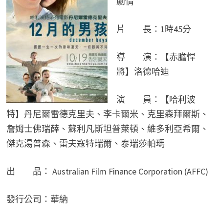
劇情
片 長：1時45分
導 演：【赤膽悍
將】洛德哈迪
演 員：【哈利波
特】丹尼爾雷德克里夫、李卡爾米、克里森拜爾斯、
詹姆士佛瑞薛、蘇利凡斯坦普萊頓、維多利亞希爾、
傑克湯普森、雷夫寇特瑞爾、泰瑞莎帕瑪
出 品： Australian Film Finance Corporation (AFFC)
發行公司：華納