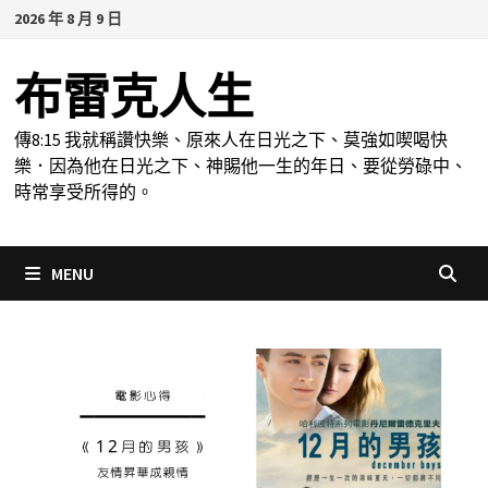
Skip
2026 年 8 月 9 日
to
content
布雷克人生
傳8:15 我就稱讚快樂、原來人在日光之下、莫強如喫喝快
樂．因為他在日光之下、神賜他一生的年日、要從勞碌中、
時常享受所得的。
MENU