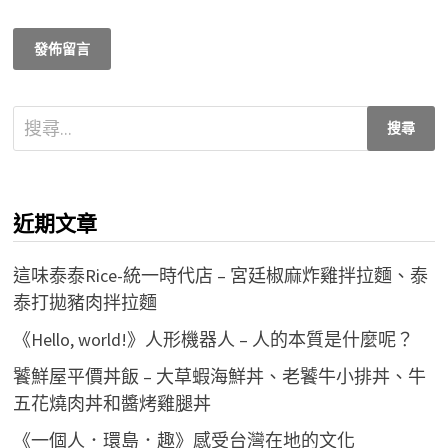
搜
尋
關
鍵
近期文章
字:
這味泰泰Rice-統一時代店 – 宮廷椒麻炸雞拌拉麵、泰
泰打拋豬肉拌拉麵
《Hello, world!》人形機器人 – 人的本質是什麼呢？
饕鮮屋平價丼飯 – 大草蝦海鮮丼、老饕牛小排丼、牛
五花燒肉丼和醬烤雞腿丼
《一個人．環島．趣》感受台灣在地的文化