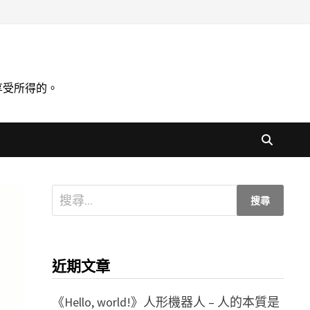
享受所得的。
搜
尋
關
鍵
近期文章
字:
《Hello, world!》人形機器人 – 人的本質是