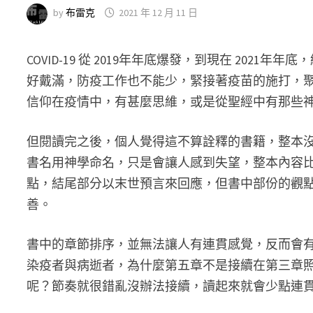
by
布雷克
2021 年 12 月 11 日
COVID-19 從 2019年年底爆發，到現在 20
好戴滿，防疫工作也不能少，緊接著疫苗的施打，
信仰在疫情中，有甚麼思維，或是從聖經中有那些
但閱讀完之後，個人覺得這不算詮釋的書籍，整本
書名用神學命名，只是會讓人感到失望，整本內容
點，結尾部分以末世預言來回應，但書中部份的觀
善。
書中的章節排序，並無法讓人有連貫感覺，反而會
染疫者與病逝者，為什麼第五章不是接續在第三章
呢？節奏就很錯亂沒辦法接續，讀起來就會少點連