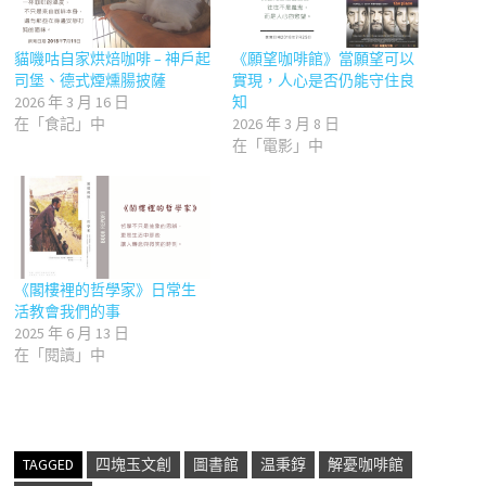
貓嘰咕自家烘焙咖啡 – 神戶起
《願望咖啡館》當願望可以
司堡、德式煙燻腸披薩
實現，人心是否仍能守住良
2026 年 3 月 16 日
知
在「食記」中
2026 年 3 月 8 日
在「電影」中
《閣樓裡的哲學家》日常生
活教會我們的事
2025 年 6 月 13 日
在「閱讀」中
TAGGED
四塊玉文創
圖書館
温秉錞
解憂咖啡館