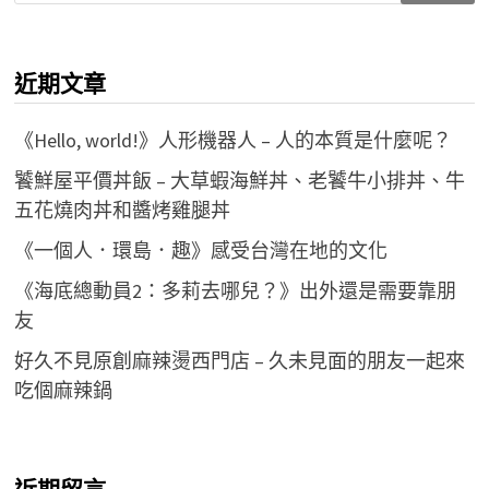
關
鍵
近期文章
字:
《Hello, world!》人形機器人 – 人的本質是什麼呢？
饕鮮屋平價丼飯 – 大草蝦海鮮丼、老饕牛小排丼、牛
五花燒肉丼和醬烤雞腿丼
《一個人．環島．趣》感受台灣在地的文化
《海底總動員2：多莉去哪兒？》出外還是需要靠朋
友
好久不見原創麻辣燙西門店 – 久未見面的朋友一起來
吃個麻辣鍋