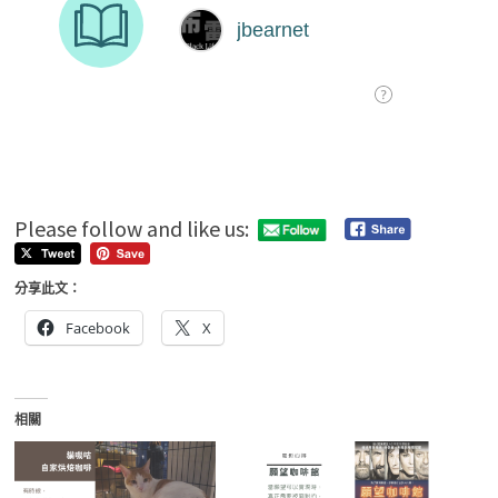
Please follow and like us:
分享此文：
Facebook
X
相關