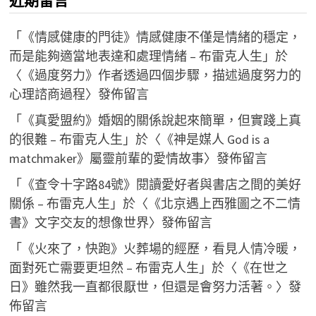
近期留言
「
《情感健康的門徒》情感健康不僅是情緒的穩定，
而是能夠適當地表達和處理情緒 – 布雷克人生
」於
〈
《過度努力》作者透過四個步驟，描述過度努力的
心理諮商過程
〉發佈留言
「
《真愛盟約》婚姻的關係說起來簡單，但實踐上真
的很難 – 布雷克人生
」於〈
《神是媒人 God is a
matchmaker》屬靈前輩的愛情故事
〉發佈留言
「
《查令十字路84號》閱讀愛好者與書店之間的美好
關係 – 布雷克人生
」於〈
《北京遇上西雅圖之不二情
書》文字交友的想像世界
〉發佈留言
「
《火來了，快跑》火葬場的經歷，看見人情冷暖，
面對死亡需要更坦然 – 布雷克人生
」於〈
《在世之
日》雖然我一直都很厭世，但還是會努力活著。
〉發
佈留言