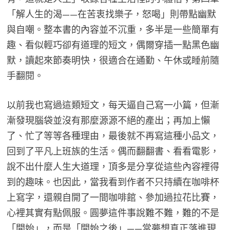
「解人生的渴——在苦衷找樂子，怒喝」則帶點幽默
與自嘲。整本書的內容並不沉重，多半是一些簡單有
趣、看似輕巧卻有道理的短文，偶爾穿插一點黑色幽
默，讀起來節奏明快，很適合在通勤、午休或睡前隨
手翻閱。
以前我也寫過這類短文，每天逼自己寫一小篇，但漸
漸發現腦袋並沒有那麼源源不絕的產出；再加上懶
了、忙了等等各種理由，最後就不再寫這種小品文，
回到了平凡上班族的生活。偶而翻翻書、看看電影，
說不出什麼人生大道理，頂多是分享從這些內容裡得
到的趣味。也因此，當我看到作者不只持續在咖啡杯
上寫字，還親自開了一間咖啡館、參加過拉花比賽，
心裡其實有點佩服。圓夢這件事說難不難，難的不是
「開始」，而是「開始之後」——當夢想真正落進現