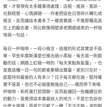
實，才發現有太多雜事得處理：店租、進貨、客訴、
社群經營、心情調適⋯⋯作者把這些日常碎片轉化成
格言，反而讓這本書多了一層真實感，不像那種高高
在上的勵志書，而比較像隔壁桌老闆遞過來的一杯咖
啡與一句話。
每日一杯咖啡、一段小格言，這樣的形式其實並不孤
單。早些年摩斯漢堡也推出過小黑板，每天寫一則鼓
勵的話；網路上紅極一時的「每天來點負能量」，也
是靠這種一日一句的節奏累積出聲量。差別只在於，
能堅持到最後的人有多少？日子每天都在過，堅持確
實不容易，但也不必過度勉強自己——偶而停下來喝
杯咖啡，和死黨打屁閒聊，反而能補回一些繼續往前
的動力。我覺得這本書最迷人的地方，不是它告訴你
什麼大道理，而是它示範了一種「不冷不熱、温的剛