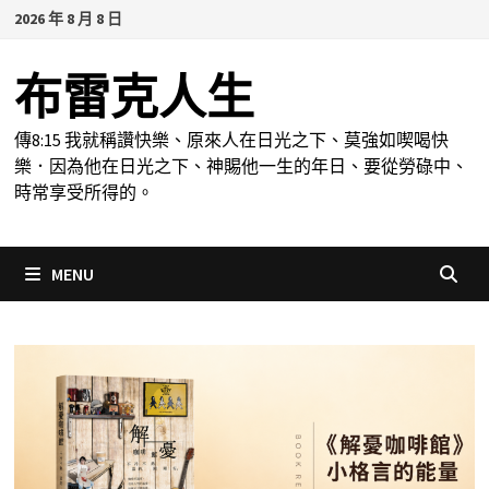
Skip
2026 年 8 月 8 日
to
content
布雷克人生
傳8:15 我就稱讚快樂、原來人在日光之下、莫強如喫喝快
樂．因為他在日光之下、神賜他一生的年日、要從勞碌中、
時常享受所得的。
MENU