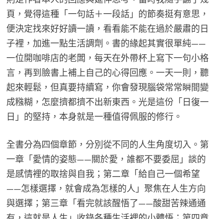
頁，覺得這種「一句話＋一段話」的節奏挺有意思，
便決定找來好好讀一讀，看看能不能在過於嚴肅的日
子裡，加進一點生活調劑。書的緣起其實很單純——
一位開咖啡店的老闆，每天在外帶杯上寫下一句小格
言，再到臉書上補上自己的心得回應。一天一則，聽
起來輕鬆，但真要持續寫，你會發現腦袋常常瞬間變
成糨糊，怎麼擠都擠不出新東西。光是這份「日復一
日」的堅持，本身就是一種值得佩服的修行。
全書分為四個章節，分別從不同的人生角度切入。第
一章「愛情的姿態——關於愛，誰都不要委屈」談的
是感情裡的取捨與自我；第二章「給自己一個希望
——怎樣選擇，就會成為怎樣的人」聚焦在人生方向
與選擇；第三章「看完就該醒悟了——酸甜苦辣通通
有，這就是人生」收錄各種生活裡的小體悟；第四章