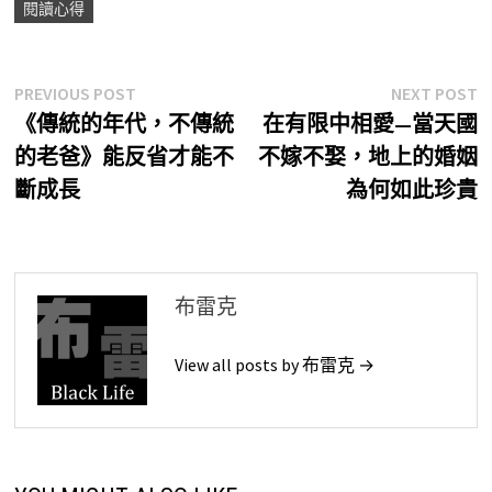
閱讀心得
文
Previous
N
PREVIOUS POST
NEXT POST
post:
p
《傳統的年代，不傳統
在有限中相愛—當天國
章
的老爸》能反省才能不
不嫁不娶，地上的婚姻
導
斷成長
為何如此珍貴
覽
布雷克
View all posts by 布雷克 →