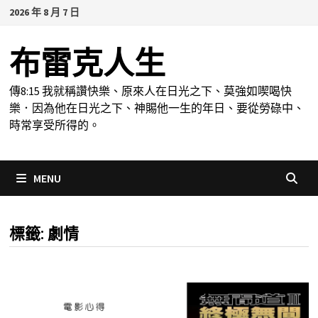
Skip
2026 年 8 月 7 日
to
content
布雷克人生
傳8:15 我就稱讚快樂、原來人在日光之下、莫強如喫喝快
樂．因為他在日光之下、神賜他一生的年日、要從勞碌中、
時常享受所得的。
MENU
標籤:
劇情