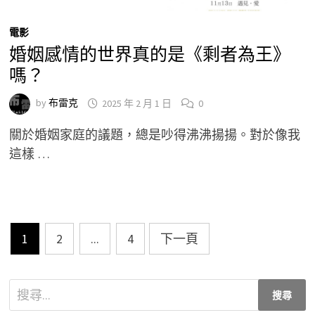
電影
婚姻感情的世界真的是《剩者為王》
嗎？
by
布雷克
2025 年 2 月 1 日
0
關於婚姻家庭的議題，總是吵得沸沸揚揚。對於像我
這樣 …
文
1
2
...
4
下一頁
章
分
搜
尋