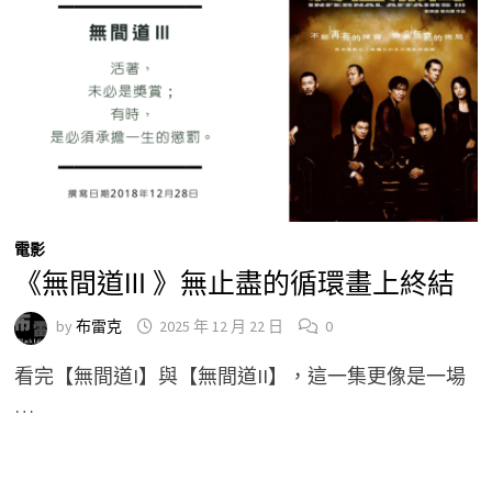
電影
《無間道Ⅲ 》無止盡的循環畫上終結
by
布雷克
2025 年 12 月 22 日
0
看完【無間道I】與【無間道II】，這一集更像是一場
…