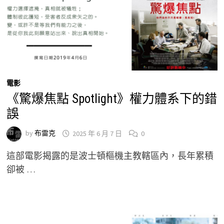
電影
《驚爆焦點 Spotlight》權力體系下的錯
誤
by
布雷克
2025 年 6 月 7 日
0
這部電影揭露的是波士頓樞機主教轄區內，長年累積
卻被 …