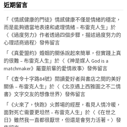
近期留言
「
《情感健康的門徒》情感健康不僅是情緒的穩定，
而是能夠適當地表達和處理情緒 – 布雷克人生
」於
〈
《過度努力》作者透過四個步驟，描述過度努力的
心理諮商過程
〉發佈留言
「
《真愛盟約》婚姻的關係說起來簡單，但實踐上真
的很難 – 布雷克人生
」於〈
《神是媒人 God is a
matchmaker》屬靈前輩的愛情故事
〉發佈留言
「
《查令十字路84號》閱讀愛好者與書店之間的美好
關係 – 布雷克人生
」於〈
《北京遇上西雅圖之不二情
書》文字交友的想像世界
〉發佈留言
「
《火來了，快跑》火葬場的經歷，看見人情冷暖，
面對死亡需要更坦然 – 布雷克人生
」於〈
《在世之
日》雖然我一直都很厭世，但還是會努力活著。
〉發