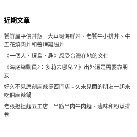
頁
關
鍵
近期文章
字:
饕鮮屋平價丼飯 – 大草蝦海鮮丼、老饕牛小排丼、牛
五花燒肉丼和醬烤雞腿丼
《一個人．環島．趣》感受台灣在地的文化
《海底總動員2：多莉去哪兒？》出外還是需要靠朋
友
好久不見原創麻辣燙西門店 – 久未見面的朋友一起來
吃個麻辣鍋
老張担担麵五工店 – 半筋半肉牛肉麵、滷味和粉蒸排
骨