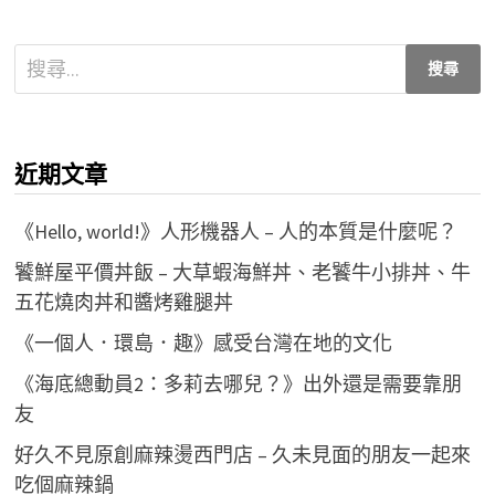
搜
尋
關
鍵
近期文章
字:
《Hello, world!》人形機器人 – 人的本質是什麼呢？
饕鮮屋平價丼飯 – 大草蝦海鮮丼、老饕牛小排丼、牛
五花燒肉丼和醬烤雞腿丼
《一個人．環島．趣》感受台灣在地的文化
《海底總動員2：多莉去哪兒？》出外還是需要靠朋
友
好久不見原創麻辣燙西門店 – 久未見面的朋友一起來
吃個麻辣鍋