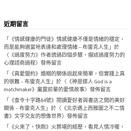
近期留言
「
《情感健康的門徒》情感健康不僅是情緒的穩定，
而是能夠適當地表達和處理情緒 – 布雷克人生
」於
〈
《過度努力》作者透過四個步驟，描述過度努力的
心理諮商過程
〉發佈留言
「
《真愛盟約》婚姻的關係說起來簡單，但實踐上真
的很難 – 布雷克人生
」於〈
《神是媒人 God is a
matchmaker》屬靈前輩的愛情故事
〉發佈留言
「
《查令十字路84號》閱讀愛好者與書店之間的美好
關係 – 布雷克人生
」於〈
《北京遇上西雅圖之不二情
書》文字交友的想像世界
〉發佈留言
「
《火來了，快跑》火葬場的經歷，看見人情冷暖，