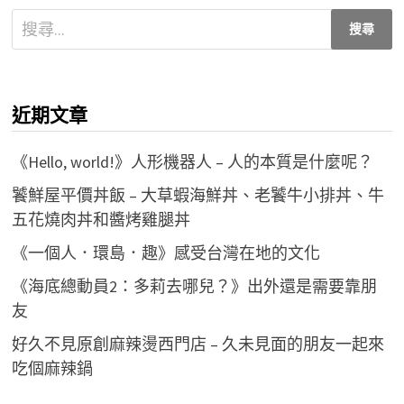
搜
尋
關
鍵
近期文章
字:
《Hello, world!》人形機器人 – 人的本質是什麼呢？
饕鮮屋平價丼飯 – 大草蝦海鮮丼、老饕牛小排丼、牛
五花燒肉丼和醬烤雞腿丼
《一個人．環島．趣》感受台灣在地的文化
《海底總動員2：多莉去哪兒？》出外還是需要靠朋
友
好久不見原創麻辣燙西門店 – 久未見面的朋友一起來
吃個麻辣鍋