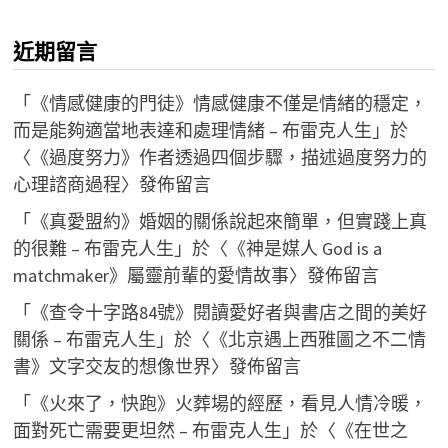
近期留言
「
《情感健康的門徒》情感健康不僅是情緒的穩定，
而是能夠適當地表達和處理情緒 – 布雷克人生
」於
〈
《過度努力》作者透過四個步驟，描述過度努力的
心理諮商過程
〉發佈留言
「
《真愛盟約》婚姻的關係說起來簡單，但實踐上真
的很難 – 布雷克人生
」於〈
《神是媒人 God is a
matchmaker》屬靈前輩的愛情故事
〉發佈留言
「
《查令十字路84號》閱讀愛好者與書店之間的美好
關係 – 布雷克人生
」於〈
《北京遇上西雅圖之不二情
書》文字交友的想像世界
〉發佈留言
「
《火來了，快跑》火葬場的經歷，看見人情冷暖，
面對死亡需要更坦然 – 布雷克人生
」於〈
《在世之