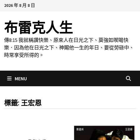
Skip
2026 年 8 月 8 日
to
content
布雷克人生
傳8:15 我就稱讚快樂、原來人在日光之下、莫強如喫喝快
樂．因為他在日光之下、神賜他一生的年日、要從勞碌中、
時常享受所得的。
MENU
標籤:
王宏恩