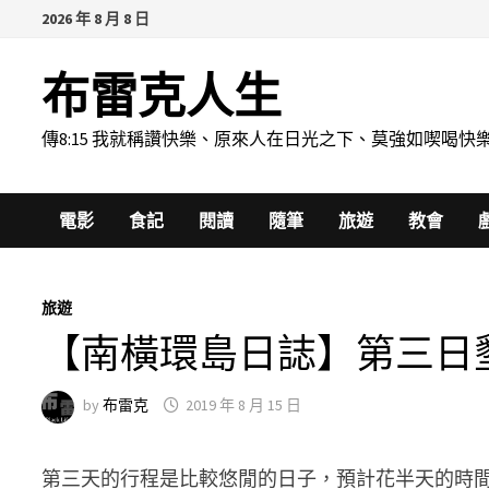
Skip
2026 年 8 月 8 日
to
content
布雷克人生
傳8:15 我就稱讚快樂、原來人在日光之下、莫強如喫
電影
食記
閱讀
隨筆
旅遊
教會
旅遊
【南橫環島日誌】第三日
by
布雷克
2019 年 8 月 15 日
第三天的行程是比較悠閒的日子，預計花半天的時