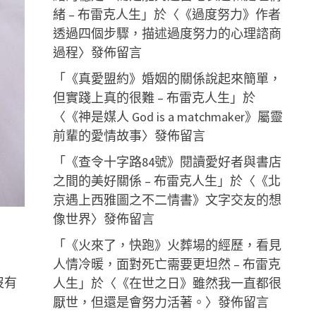
緒 – 布雷克人生
」於〈
《過度努力》作者
透過四個步驟，描述過度努力的心理諮商
過程
〉發佈留言
「
《真愛盟約》婚姻的關係說起來簡單，
但實踐上真的很難 – 布雷克人生
」於
〈
《神是媒人 God is a matchmaker》屬靈
前輩的愛情故事
〉發佈留言
「
《查令十字路84號》閱讀愛好者與書店
之間的美好關係 – 布雷克人生
」於〈
《北
京遇上西雅圖之不二情書》文字交友的想
像世界
〉發佈留言
「
《火來了，快跑》火葬場的經歷，看見
人情冷暖，面對死亡需要更坦然 – 布雷克
沒有
人生
」於〈
《在世之日》雖然我一直都很
厭世，但還是會努力活著。
〉發佈留言