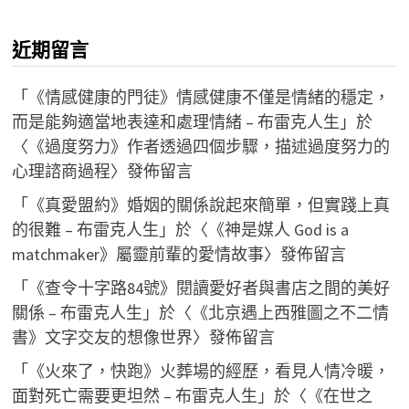
近期留言
「
《情感健康的門徒》情感健康不僅是情緒的穩定，
而是能夠適當地表達和處理情緒 – 布雷克人生
」於
〈
《過度努力》作者透過四個步驟，描述過度努力的
心理諮商過程
〉發佈留言
「
《真愛盟約》婚姻的關係說起來簡單，但實踐上真
的很難 – 布雷克人生
」於〈
《神是媒人 God is a
matchmaker》屬靈前輩的愛情故事
〉發佈留言
「
《查令十字路84號》閱讀愛好者與書店之間的美好
關係 – 布雷克人生
」於〈
《北京遇上西雅圖之不二情
書》文字交友的想像世界
〉發佈留言
「
《火來了，快跑》火葬場的經歷，看見人情冷暖，
面對死亡需要更坦然 – 布雷克人生
」於〈
《在世之