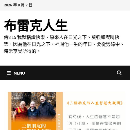
Skip
2026 年 8 月 7 日
to
content
布雷克人生
傳8:15 我就稱讚快樂、原來人在日光之下、莫強如喫喝快
樂．因為他在日光之下、神賜他一生的年日、要從勞碌中、
時常享受所得的。
MENU