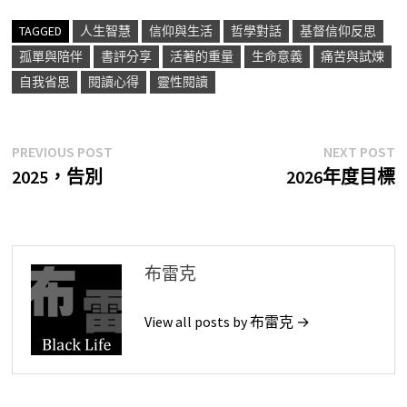
TAGGED
人生智慧
信仰與生活
哲學對話
基督信仰反思
孤單與陪伴
書評分享
活著的重量
生命意義
痛苦與試煉
自我省思
閱讀心得
靈性閱讀
文
Previous
N
PREVIOUS POST
NEXT POST
post:
p
2025，告別
2026年度目標
章
導
覽
布雷克
View all posts by 布雷克 →