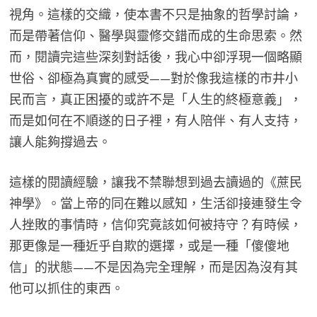
視角。這樣的交織，使本書不只是抽象的哲學討論，
而是帶著信仰、醫學與靈修交錯而成的生命思索。然
而，閱讀完這些深刻對話後，我心中卻浮現一個略顯
世俗、卻極為真實的感受——對於像我這樣的市井小
民而言，真正困擾的或許不是「人生的終極意義」，
而是如何在不順遂的日子裡，有人陪伴、有人支持，
讓人能夠撐過去。
這樣的閱讀經驗，讓我不禁聯想到過去讀過的《蔗民
神學》。當上帝的同在難以感知，生活卻接連發生令
人挫敗的事情時，信仰究竟該如何被持守？有時候，
那更像是一種近乎自欺的選擇，或是一種「傻傻地
信」的狀態——不是因為完全理解，而是因為沒有其
他可以抓住的東西。