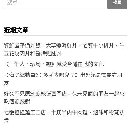
尋
關
鍵
近期文章
字:
饕鮮屋平價丼飯 – 大草蝦海鮮丼、老饕牛小排丼、牛
五花燒肉丼和醬烤雞腿丼
《一個人．環島．趣》感受台灣在地的文化
《海底總動員2：多莉去哪兒？》出外還是需要靠朋
友
好久不見原創麻辣燙西門店 – 久未見面的朋友一起來
吃個麻辣鍋
老張担担麵五工店 – 半筋半肉牛肉麵、滷味和粉蒸排
骨