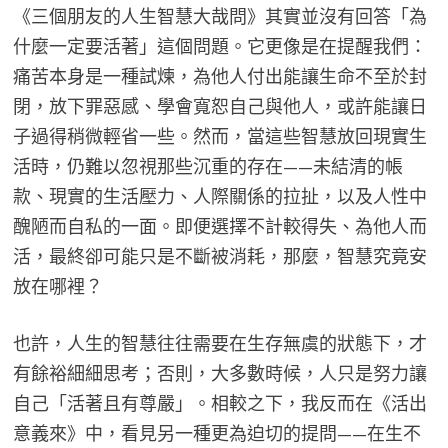
《三個朋友的人生智慧大哉問》其實並沒有回答「為
什麼一定要活著」這個問題。它更像是在提醒我們：
痛苦本身是一種試煉，為他人付出能讓生命不至於封
閉，放下罪惡感、學會寬恕自己與他人，或許能讓日
子過得稍微輕省一些。然而，當這些智慧放回現實生
活時，仍難以忽視那些沉重的存在——未結清的帳
款、現實的生活壓力、人際關係的拉扯，以及人性中
醜陋而自私的一面。即便選擇不計較得失、為他人而
活，最終卻可能只是不斷被消耗，那麼，智慧究竟安
放在哪裡？
也許，人生的智慧往往需要在生存無虞的狀態下，才
有餘裕細細思考；否則，大多數時候，人只是努力讓
自己「活著且有尊嚴」。相較之下，我反而在《活出
意義來》中，看見另一種更為迫切的提問——在生不