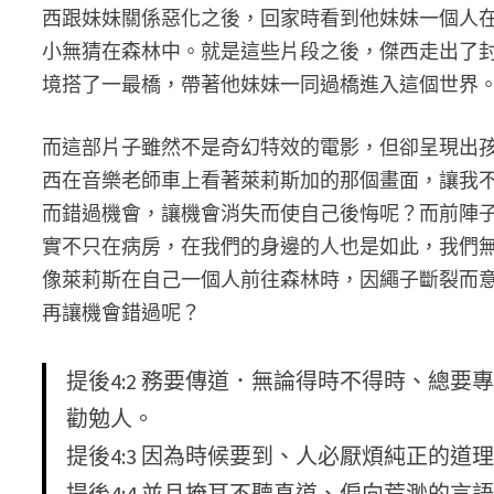
西跟妹妹關係惡化之後，回家時看到他妹妹一個人
小無猜在森林中。就是這些片段之後，傑西走出了
境搭了一最橋，帶著他妹妹一同過橋進入這個世界
而這部片子雖然不是奇幻特效的電影，但卻呈現出
西在音樂老師車上看著萊莉斯加的那個畫面，讓我
而錯過機會，讓機會消失而使自己後悔呢？而前陣子
實不只在病房，在我們的身邊的人也是如此，我們
像萊莉斯在自己一個人前往森林時，因繩子斷裂而
再讓機會錯過呢？
提後4:2 務要傳道．無論得時不得時、總
勸勉人。
提後4:3 因為時候要到、人必厭煩純正的
提後4:4 並且掩耳不聽真道、偏向荒渺的言