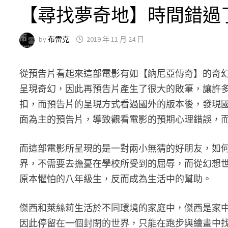
【尋找夢奇地】時間錯過
by
布雷克
2019 年 11 月 24 日
從預告片看起來這部電影有如【納尼亞傳奇】的奇
呈現奇幻，因此再預告片產生了很大的敗筆，讓許
扣，而預告片的呈現方式看過國外的版本後，發現
面為主的預告片，導致觀看電影的預期心理錯誤，
而這部電影所呈現的是一對兩小無猜的好朋友，如
界，不需要去擔憂在學校所受到的屈辱，而從幻想
原本懼怕的八年級生，反而成為生活中的幫助。
傑西和萊絲莉生活於不同環境的家庭中，傑西是家
因此停留在一個封閉的世界，只能在跑步與繪畫中