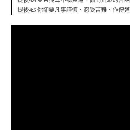
提後4:5 你卻要凡事謹慎、忍受苦難、作傳