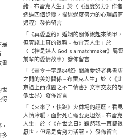
緒 – 布雷克人生
」於〈
《過度努力》作者
透過四個步驟，描述過度努力的心理諮商
過程
〉發佈留言
「
《真愛盟約》婚姻的關係說起來簡單，
但實踐上真的很難 – 布雷克人生
」於
不是
〈
《神是媒人 God is a matchmaker》屬靈
折
前輩的愛情故事
〉發佈留言
效畫
「
《查令十字路84號》閱讀愛好者與書店
之間的美好關係 – 布雷克人生
」於〈
《北
京遇上西雅圖之不二情書》文字交友的想
的世
像世界
〉發佈留言
使得
「
《火來了，快跑》火葬場的經歷，看見
人情冷暖，面對死亡需要更坦然 – 布雷克
人生
」於〈
《在世之日》雖然我一直都很
落，
厭世，但還是會努力活著。
〉發佈留言
許多