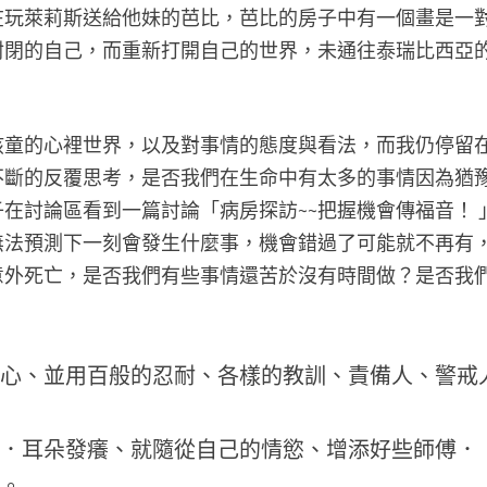
在玩萊莉斯送給他妹的芭比，芭比的房子中有一個畫是一
封閉的自己，而重新打開自己的世界，未通往泰瑞比西亞
。
孩童的心裡世界，以及對事情的態度與看法，而我仍停留
不斷的反覆思考，是否我們在生命中有太多的事情因為猶
在討論區看到一篇討論「病房探訪~~把握機會傳福音！ 
無法預測下一刻會發生什麼事，機會錯過了可能就不再有
意外死亡，是否我們有些事情還苦於沒有時間做？是否我
要專心、並用百般的忍耐、各樣的教訓、責備人、警戒
道理．耳朵發癢、就隨從自己的情慾、增添好些師傅．
語。