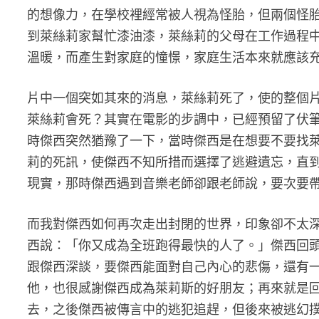
的想像力，在學校裡經常被人視為怪胎，但兩個怪
到萊絲莉家幫忙漆油漆，萊絲莉的父母在工作過程
溫暖，而產生對家庭的憧憬，家庭生活本來就應該
片中一個突如其來的消息，萊絲莉死了，使的整個
萊絲莉會死？其實在電影的步調中，已經預留了伏
時傑西突然猶豫了一下，當時傑西是在想要不要找
莉的死訊，使傑西不知所措而選擇了逃避遺忘，直
現實，那時傑西遇到音樂老師卻跟老師說，要次要
而我對傑西如何再次走出封閉的世界，印象卻不太
西說：「你又成為全班跑得最快的人了。」傑西回
跟傑西深談，要傑西能面對自己內心的悲傷，還有
他，也很感謝傑西成為萊莉斯的好朋友；再來就是
去，之後傑西被傳言中的逃犯追趕，但後來被逃幻