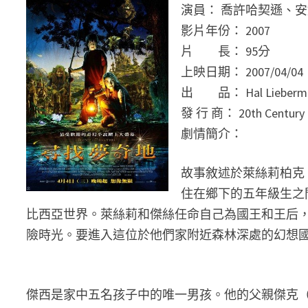
演員： 喬許哈契遜、
影片年份： 2007
片 長： 95分
上映日期： 2007/04/04
出 品： Hal Lieberma
發 行 商： 20th Century 
劇情簡介：
故事敘述於萊絲莉柏克
住在鄉下的五年級生之
比西亞世界。萊絲莉和傑絲任命自己為國王和王后
險時光。要進入這位於他們家附近森林深處的幻想
傑西是家中五名孩子中的唯一男孩。他的父親傑克（