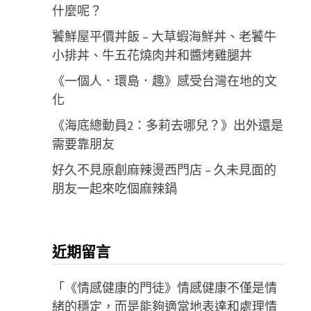
什麼呢？
饕鮮屋平價丼飯 – 大草蝦海鮮丼、老饕牛
小排丼、牛五花燒肉丼和醬烤雞腿丼
《一個人．環島．趣》感受台灣在地的文
化
《海底總動員2：多莉去哪兒？》出外還是
需要靠朋友
好久不見原創麻辣燙西門店 – 久未見面的
朋友一起來吃個麻辣鍋
近期留言
「
《情感健康的門徒》情感健康不僅是情
緒的穩定，而是能夠適當地表達和處理情