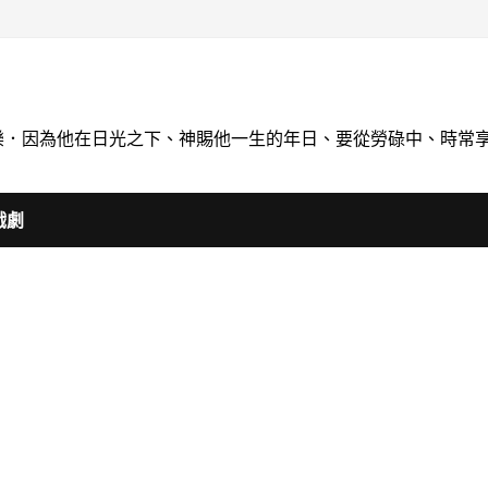
喝快樂．因為他在日光之下、神賜他一生的年日、要從勞碌中、時常
戲劇