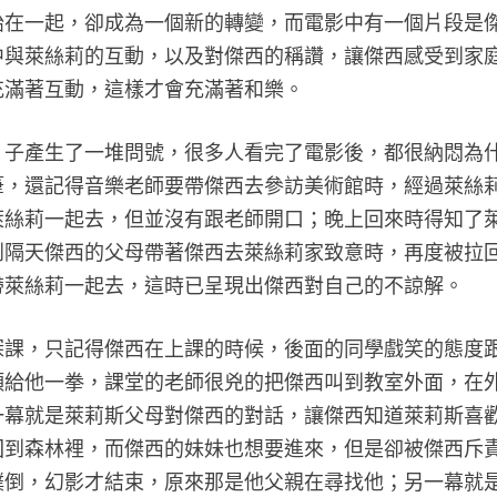
胎在一起，卻成為一個新的轉變，而電影中有一個片段是
中與萊絲莉的互動，以及對傑西的稱讚，讓傑西感受到家
充滿著互動，這樣才會充滿著和樂。
片子產生了一堆問號，很多人看完了電影後，都很納悶為
筆，還記得音樂老師要帶傑西去參訪美術館時，經過萊絲
萊絲莉一起去，但並沒有跟老師開口；晚上回來時得知了
到隔天傑西的父母帶著傑西去萊絲莉家致意時，再度被拉
帶萊絲莉一起去，這時已呈現出傑西對自己的不諒解。
深課，只記得傑西在上課的時候，後面的同學戲笑的態度
頭給他一拳，課堂的老師很兇的把傑西叫到教室外面，在
一幕就是萊莉斯父母對傑西的對話，讓傑西知道萊莉斯喜
回到森林裡，而傑西的妹妹也想要進來，但是卻被傑西斥
撲倒，幻影才結束，原來那是他父親在尋找他；另一幕就