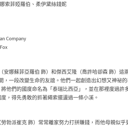
安娜索菲婭羅伯、柔伊黛絲錢妮
n Company
Fox
（安娜蘇菲亞羅伯 飾）和傑西艾隆（喬許哈卻森 飾）這
間，一段改變生命的友誼。他們一起創造出幻想又神祕的
，將他們的國度命名為「泰瑞比西亞」，並在那裡度過許
國度，得先勇敢的抓著繩索擺盪過一條小溪。
勞勃派崔克 飾）常常離家努力打拼賺錢，而他母親似乎