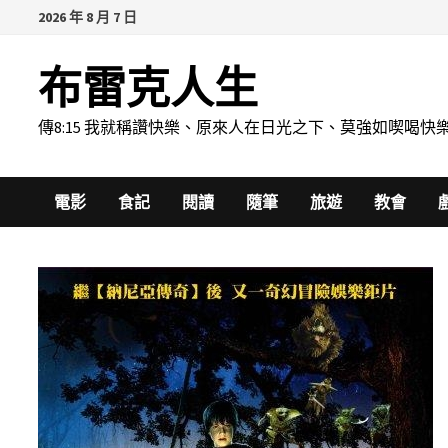
Skip
2026 年 8 月 7 日
to
content
布雷克人生
傳8:15 我就稱讚快樂、原來人在日光之下、莫強如喫
電影
食記
閱讀
隨筆
旅遊
教會