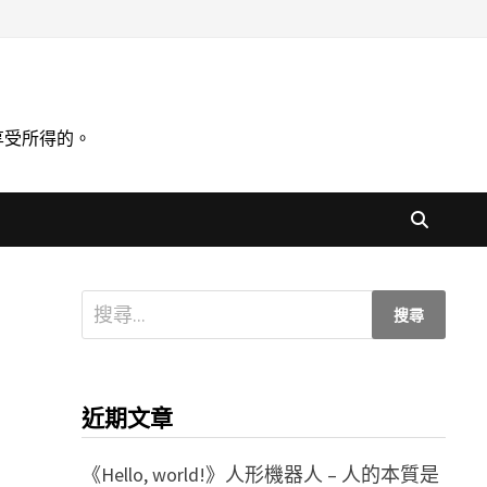
享受所得的。
搜
尋
關
鍵
近期文章
字:
《Hello, world!》人形機器人 – 人的本質是