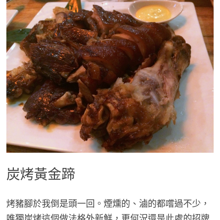
炭烤黃金蹄
烤豬腳於我倒是頭一回。煙燻的、滷的都嚐過不少，
唯獨炭烤這個做法格外新鮮，更何況還是此處的招牌