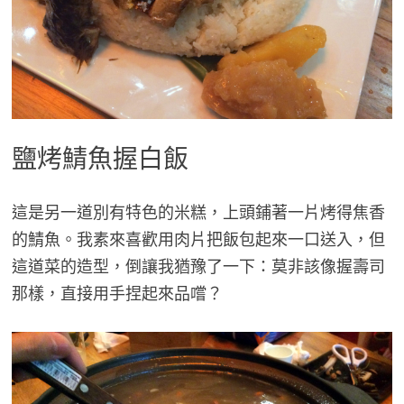
鹽烤鯖魚握白飯
這是另一道別有特色的米糕，上頭鋪著一片烤得焦香
的鯖魚。我素來喜歡用肉片把飯包起來一口送入，但
這道菜的造型，倒讓我猶豫了一下：莫非該像握壽司
那樣，直接用手捏起來品嚐？