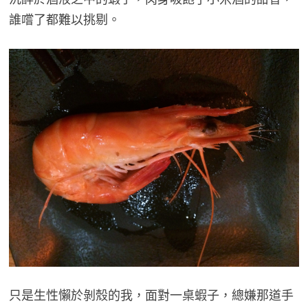
誰嚐了都難以挑剔。
只是生性懶於剝殼的我，面對一桌蝦子，總嫌那道手