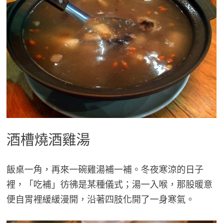
酒槽燒酒雞湯
飯桌一角，再來一碗雞湯補一補。冬夜寒涼的日子
裡，「吃補」彷彿是某種儀式；湯一入喉，那股暖意
便自胃裡緩緩漫開，沿著四肢化開了一身寒氣。