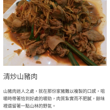
清炒山豬肉
山豬肉迷人之處，就在那份家豬難以複製的口感，咀
嚼時帶著恰到好處的嚼勁，肉質紮實而不肥膩，餘味
裡還留著一點山林的野氣。