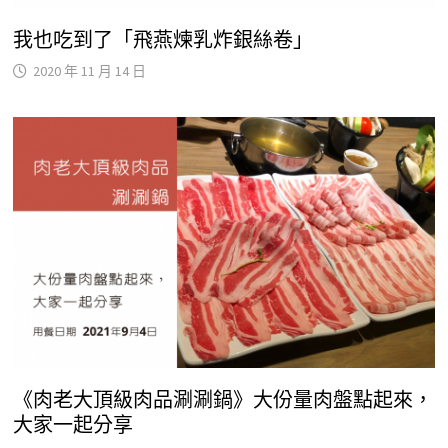
我也吃到了「飛燕煉乳炸銀絲卷」
2020 年 11 月 14 日
《肉老大頂級肉品涮涮鍋》大份量肉盤點起來，
大家一起分享