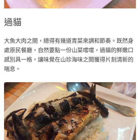
過貓
大魚大肉之間，總得有幾道青菜來調和節奏。既然身
處原民餐廳，自然要點一份山菜嚐嚐，過貓的鮮嫩口
感別具一格，讓味覺在山珍海味之間獲得片刻清新的
喘息。