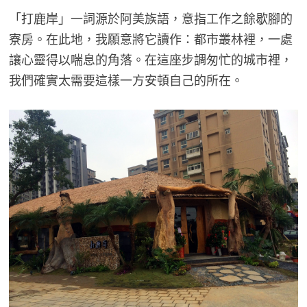
「打鹿岸」一詞源於阿美族語，意指工作之餘歇腳的
寮房。在此地，我願意將它讀作：都市叢林裡，一處
讓心靈得以喘息的角落。在這座步調匆忙的城市裡，
我們確實太需要這樣一方安頓自己的所在。