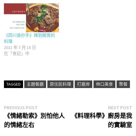
《四川吳抄手》辣到開胃的
料理
2021 年 7 月 18 日
在「食記」中
TAGGED
主題餐廳
原住民料理
打鹿岸
林口美食
聚餐
文
Previous
N
PREVIOUS POST
NEXT POST
post:
p
《情緒勒索》別怕他人
《料理科學》廚房是我
章
的情緒左右
的實驗室
導