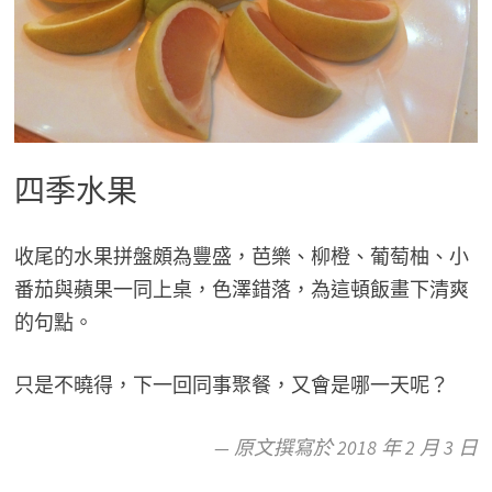
四季水果
收尾的水果拼盤頗為豐盛，芭樂、柳橙、葡萄柚、小
番茄與蘋果一同上桌，色澤錯落，為這頓飯畫下清爽
的句點。
只是不曉得，下一回同事聚餐，又會是哪一天呢？
— 原文撰寫於 2018 年 2 月 3 日