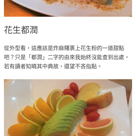
花生都潤
從外型看，這應該是炸麻糬裹上花生粉的一道甜點
吧？只是「都潤」二字的由來我始終沒能查到出處，
若有讀者知曉其中典故，還望不吝指點。