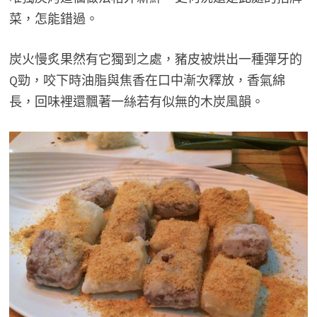
菜，怎能錯過。
炭火慢炙果然有它獨到之處，豬皮被烘出一種彈牙的
Q勁，咬下時油脂與焦香在口中漸次釋放，香氣綿
長，回味裡還飄著一絲若有似無的木炭風韻。