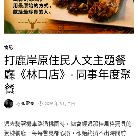
食記
打鹿岸原住民人文主題餐
廳《林口店》- 同事年度聚
餐
by
布雷克
2026 年 6 月 7 日
過去騎著機車路過桃園時，總會經過那棟風格獨具的
獨棟餐廳，每每瞥見都心癢，卻始終擠不出時間前