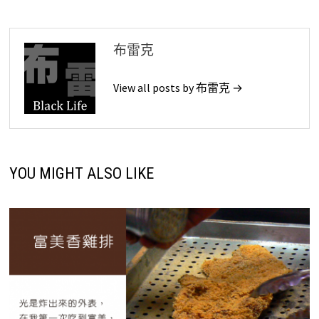
覽
布雷克
View all posts by 布雷克 →
YOU MIGHT ALSO LIKE