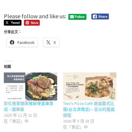
Please follow and like us:
分享此文：
Facebook
X
相關
Tino’s Pizza Café 堤諾義式比
彰化張家腿庫豬腳便當專賣
薩(台北濟南店) – 舌尖的義國
店 – 腿庫飯
旅程
2025 年 12 月 31 日
2026 年 5 月 28 日
在「食記」中
在「食記」中