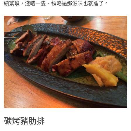
續繁瑣，淺嚐一隻、領略過那滋味也就罷了。
碳烤豬肋排