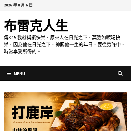
Skip
2026 年 8 月 6 日
to
content
布雷克人生
傳8:15 我就稱讚快樂、原來人在日光之下、莫強如喫喝快
樂．因為他在日光之下、神賜他一生的年日、要從勞碌中、
時常享受所得的。
MENU