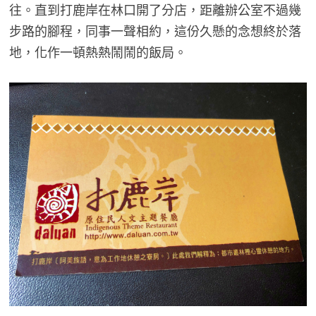
往。直到打鹿岸在林口開了分店，距離辦公室不過幾
步路的腳程，同事一聲相約，這份久懸的念想終於落
地，化作一頓熱熱鬧鬧的飯局。