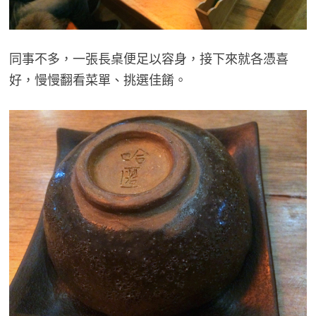
同事不多，一張長桌便足以容身，接下來就各憑喜
好，慢慢翻看菜單、挑選佳餚。