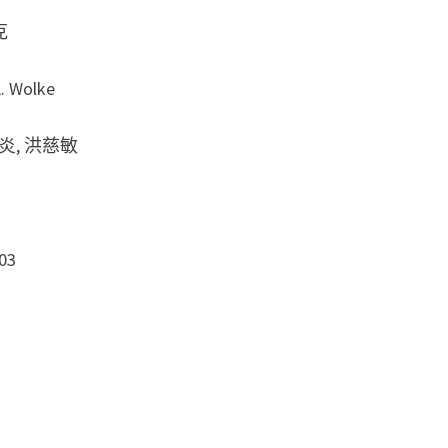
克
 Wolke
炎, 洪慈敏
03