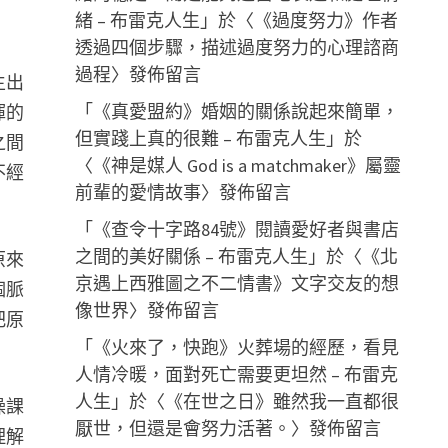
緒 – 布雷克人生
」於〈
《過度努力》作者
透過四個步驟，描述過度努力的心理諮商
過程
〉發佈留言
生出
「
《真愛盟約》婚姻的關係說起來簡單，
揮的
但實踐上真的很難 – 布雷克人生
」於
之間
〈
《神是媒人 God is a matchmaker》屬靈
不經
前輩的愛情故事
〉發佈留言
「
《查令十字路84號》閱讀愛好者與書店
之間的美好關係 – 布雷克人生
」於〈
《北
原來
京遇上西雅圖之不二情書》文字交友的想
個脈
像世界
〉發佈留言
把原
「
《火來了，快跑》火葬場的經歷，看見
人情冷暖，面對死亡需要更坦然 – 布雷克
人生
」於〈
《在世之日》雖然我一直都很
操課
厭世，但還是會努力活著。
〉發佈留言
理解