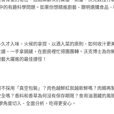
活中的有趣科學問題。如果你想精進廚藝、聰明選購食品、
多久才入味、火候的拿捏、以酒入菜的原則、如何收汁更
食譜、一手拿鍋鏟，在廚房裡忙得團團轉。沃克博士為你
廚藝大躍進的最佳捷徑！
何不採用「真空包裝」？肉色越鮮紅就越新鮮嗎？肉類再
安全嗎？香料和香草為何沒有保存期限？食用油潛藏的風
學角度切入、全面分析，吃得更安心。