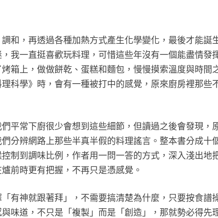
、調和，再透過各種加熱方式產生化學變化，最後才能誕
迷，我一直挺喜歡玩料理，可惜這些年沒有一個能盡情發
了烤箱上，做做餅乾、蛋糕和麵包，慢慢摸索溫度與時間
料理科學》時，會有一種被打中的感覺，原來廚房裡那些
。
我們平常下廚很少會想到這些細節，但讀過之後會發現，
我們分辨網路上那些半真半假的料理謠言。整本書分成十
候控制到調味比例，作者用一問一答的方式，深入淺出地
在爐前時更有把握，不再只是憑感覺。
擇「有神就跟著拜」，不需要搞清楚為什麼，只要按食譜
感與味道，不只是「複製」而是「創造」，那就勢必得先