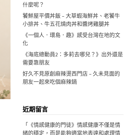
什麼呢？
饕鮮屋平價丼飯 – 大草蝦海鮮丼、老饕牛
小排丼、牛五花燒肉丼和醬烤雞腿丼
《一個人．環島．趣》感受台灣在地的文
化
《海底總動員2：多莉去哪兒？》出外還是
需要靠朋友
好久不見原創麻辣燙西門店 – 久未見面的
朋友一起來吃個麻辣鍋
近期留言
「
《情感健康的門徒》情感健康不僅是情
緒的穩定，而是能夠適當地表達和處理情