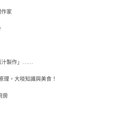
欄作家
★
醬汁製作」……
與原理，大啖知識與美食！
廚房