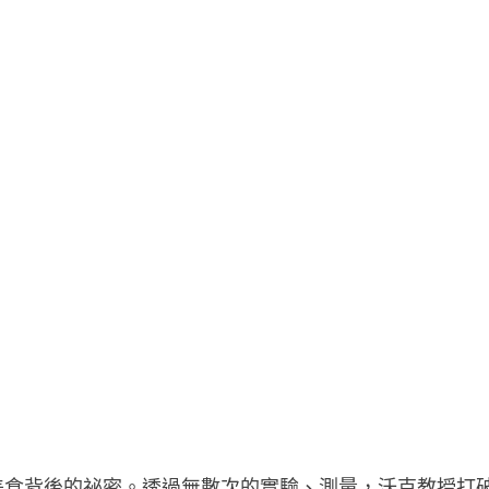
美食背後的祕密。透過無數次的實驗、測量，沃克教授打