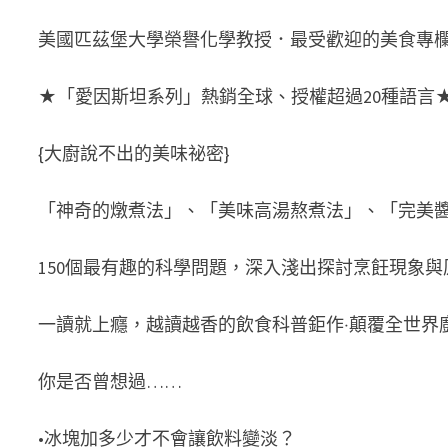
美國匹茲堡大學榮譽化學教授．最受歡迎的美食專
★「愛因斯坦系列」熱銷全球、授權超過20種語言
{大廚說不出的美味祕密}
「神奇的燉煮法」、「美味高湯熬煮法」、「完美
150個最有趣的科學問題，深入淺出探討烹飪現象
一讀就上癮，越讀越香的飲食科普鉅作‧顛覆全世界
你是否曾想過……
•冰塊加多少才不會讓飲料變淡？