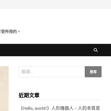
享受所得的。
搜
尋
關
鍵
近期文章
字:
《Hello, world!》人形機器人 – 人的本質是