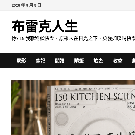
Skip
2026 年 8 月 8 日
to
content
布雷克人生
傳8:15 我就稱讚快樂、原來人在日光之下、莫強如喫
電影
食記
閱讀
隨筆
旅遊
教會