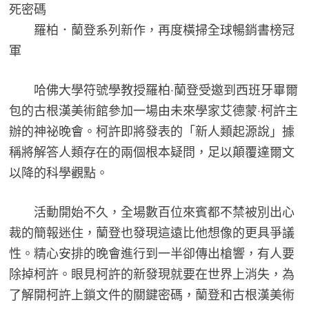
死密碼
羅柏．蘭登系列新作，再度橫掃全球暢銷書榜冠
軍
哈佛大學符號學教授羅柏‧蘭登受邀到西班牙畢爾
包的古根漢美術館參加一場由未來學家艾德蒙‧柯許主
辦的神祕晚會。柯許即將發表的「新人類起源說」據
稱將解答人類存在的兩個根本疑問，足以顛覆達爾文
以降的科學觀點。
活動開始不久，全場數百位來賓都不禁被別出心
裁的簡報迷住，蘭登也發現這遠比他想像的更具爭議
性。精心安排的晚會進行到一半卻傳出槍響，有人要
除掉柯許。眼見柯許的新發現就要在世界上消失，為
了解開柯許上鎖文件的關鍵密碼，蘭登和古根漢美術