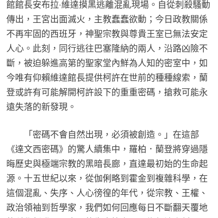
館館長安布拉‧維達摸黑逃離混亂現場。自從刺殺騷動
傳出，王宮出面滅火，主教蠢蠢欲動；今日政教關係
不再牢固的西班牙，神聖宗教與尊貴王室已無法安定
人心。此刻，同行逃往巴塞隆納的兩人，沿路凶險不
斷，被迫躲進高第的聖家堂內鮮為人知的密室中，如
今唯有仰賴維達館長提供柯許在世前的種種線索，蘭
登或許有可能解開柯許設下的重重密碼，搶救可能永
遠失落的新發現。
「密碼不會自然出現，必須被創造。」在這部
《達文西密碼》的驚人續集中，羅柏．蘭登將穿過隱
晦歷史與極端宗教的黑暗長廊，直達最初始的生命起
源。十五世紀以來，從伽俐略到霍金到複雜科學，在
這個混亂、失序、人心徬徨的年代，從宗教、王權、
政治領袖到哲學家，我們如何回應每日不斷翻天覆地