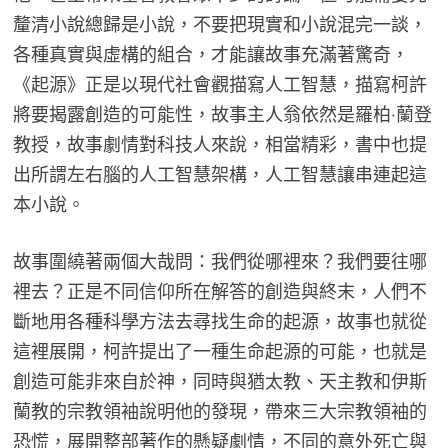
釐清小說總歸是小說，不要把現實和小說混完一談，
各種真實與虛構的組合，才能讓故事充滿著驚奇，
《起源》正是以現代社會觀描寫人工智慧，描寫柯許
將要揭露創造的可能性，故事主人翁依然是羅柏‧蘭登
教授，故事劇情對科技人來說，相當精彩，書中也提
出所謂左右腦的人工智慧架構，人工智慧讓串連起這
本小說。
故事圍繞著兩個大哉問：我們從哪裡來？我們要往哪
裡去？正是不同信仰所在解答的創造與終末，人們不
斷地用各種科學方法去尋找生命的起源，故事也就從
這裡展開，柯許提出了一種生命起源的可能，也就是
創造可能非來自於神，同時與猶太教、天主教和伊斯
蘭教的宗教領袖說明他的發現，帶來三大宗教領袖的
恐慌，展開整部著作的懸疑劇情，不同的意外死亡與