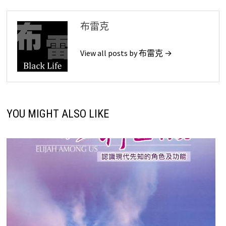
覽
布雷克
View all posts by 布雷克 →
YOU MIGHT ALSO LIKE