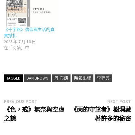
《十字路》信仰與生活的真
實掙扎
2023 年 7 月 16 日
在「閱讀」中
TAGGED
DAN BROWN
丹‧布朗
時報出版
李建興
文
Previous
N
PREVIOUS POST
NEXT POST
post:
p
《色，戒》無奈與空虛
《雨的守望者》樹洞藏
章
之餘
著許多的秘密
導