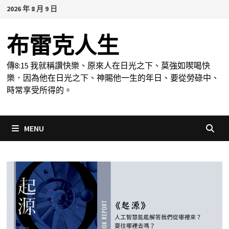
Skip
2026 年 8 月 9 日
to
content
布雷克人生
傳8:15 我就稱讚快樂、原來人在日光之下、莫強如喫喝快
樂．因為他在日光之下、神賜他一生的年日、要從勞碌中、
時常享受所得的。
MENU