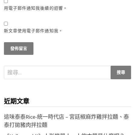
用電子郵件通知我後續的迴響。
新文章使用電子郵件通知我。
搜
尋
關
鍵
近期文章
字:
這味泰泰Rice-統一時代店 – 宮廷椒麻炸雞拌拉麵、泰
泰打拋豬肉拌拉麵