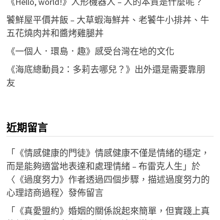
《Hello, world!》人形機器人 – 人的本質是什麼呢？
饕鮮屋平價丼飯 – 大草蝦海鮮丼、老饕牛小排丼、牛
五花燒肉丼和醬烤雞腿丼
《一個人．環島．趣》感受台灣在地的文化
《海底總動員2：多莉去哪兒？》出外還是需要靠朋
友
近期留言
「
《情感健康的門徒》情感健康不僅是情緒的穩定，
而是能夠適當地表達和處理情緒 – 布雷克人生
」於
〈
《過度努力》作者透過四個步驟，描述過度努力的
心理諮商過程
〉發佈留言
「
《真愛盟約》婚姻的關係說起來簡單，但實踐上真