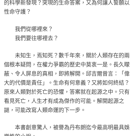
的科學新發現？突現的生命答案，又為何讓人誓願以
性命守護？
我們從哪裡來？
我們要往哪裡去？
未知生，焉知死？數千年來，關於人類存在的兩
個根本疑問，在權力爭霸的歷史中莫衷一是。長久矇
蔽、令人屏息的真相，即將解開。邱吉爾曾言：「偉
大的代價是責任」。生命有何意義？又將如何終結？
原來人類對於死亡的恐懼，答案就在起源之中。只有
看見死亡，人生才有成為傑作的可能。解開起源之
謎，可能改寫人類命運的下一步。
本書創意驚人，被譽為丹布朗迄今最高明最具娛