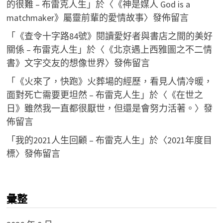
的很難 – 布雷克人生
」於〈
《神是媒人 God is a
matchmaker》屬靈前輩的愛情故事
〉發佈留言
「
《查令十字路84號》閱讀愛好者與書店之間的美好
關係 – 布雷克人生
」於〈
《北京遇上西雅圖之不二情
書》文字交友的想像世界
〉發佈留言
「
《火來了，快跑》火葬場的經歷，看見人情冷暖，
面對死亡需要更坦然 – 布雷克人生
」於〈
《在世之
日》雖然我一直都很厭世，但還是會努力活著。
〉發
佈留言
「
我的2021人生回顧 – 布雷克人生
」於〈
2021年度目
標
〉發佈留言
彙整