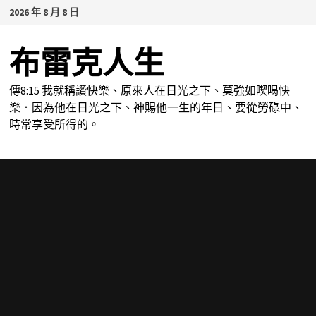
Skip
2026 年 8 月 8 日
to
content
布雷克人生
傳8:15 我就稱讚快樂、原來人在日光之下、莫強如喫喝快
樂．因為他在日光之下、神賜他一生的年日、要從勞碌中、
時常享受所得的。