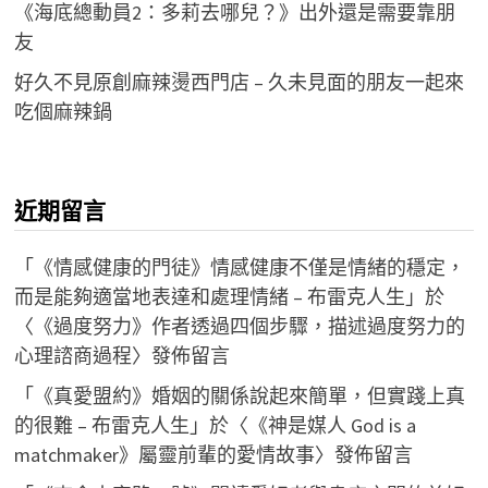
《海底總動員2：多莉去哪兒？》出外還是需要靠朋
友
好久不見原創麻辣燙西門店 – 久未見面的朋友一起來
吃個麻辣鍋
近期留言
「
《情感健康的門徒》情感健康不僅是情緒的穩定，
而是能夠適當地表達和處理情緒 – 布雷克人生
」於
〈
《過度努力》作者透過四個步驟，描述過度努力的
心理諮商過程
〉發佈留言
「
《真愛盟約》婚姻的關係說起來簡單，但實踐上真
的很難 – 布雷克人生
」於〈
《神是媒人 God is a
matchmaker》屬靈前輩的愛情故事
〉發佈留言