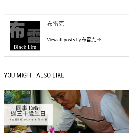
覽
布雷克
View all posts by 布雷克 →
YOU MIGHT ALSO LIKE