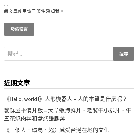
新文章使用電子郵件通知我。
搜
尋
關
鍵
近期文章
字:
《Hello, world!》人形機器人 – 人的本質是什麼呢？
饕鮮屋平價丼飯 – 大草蝦海鮮丼、老饕牛小排丼、牛
五花燒肉丼和醬烤雞腿丼
《一個人．環島．趣》感受台灣在地的文化