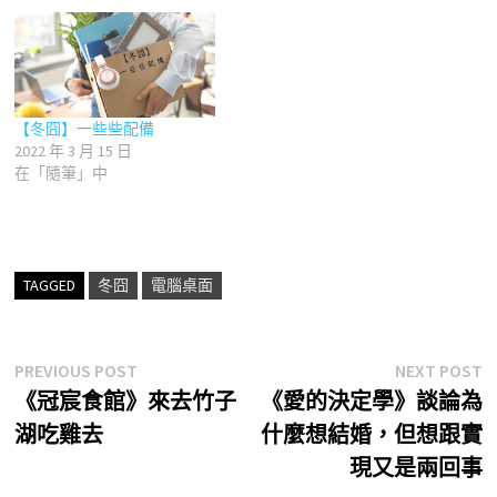
【冬囧】一些些配備
2022 年 3 月 15 日
在「隨筆」中
TAGGED
冬囧
電腦桌面
文
Previous
N
PREVIOUS POST
NEXT POST
post:
p
《冠宸食館》來去竹子
《愛的決定學》談論為
章
湖吃雞去
什麼想結婚，但想跟實
導
現又是兩回事