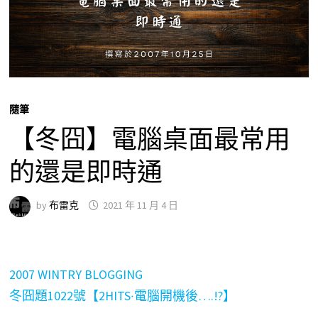
隨筆
【冬囧】電腦桌面最常用
的還是即時通
by
布雷克
2021 年 11 月 4 日
2007 WINTRY BLOGGING
冬囧題1022號【2HITS‧電腦開機後….!?】