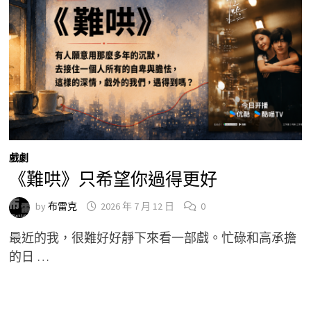
戲劇
《難哄》只希望你過得更好
by
布雷克
2026 年 7 月 12 日
0
最近的我，很難好好靜下來看一部戲。忙碌和高承擔
的日 …