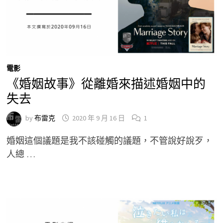
電影
《婚姻故事》從離婚來描述婚姻中的
失去
by
布雷克
2020 年 9 月 16 日
1
婚姻這個議題是我不該碰觸的議題，不管說好說歹，
人總 …