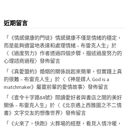
近期留言
「
《情感健康的門徒》情感健康不僅是情緒的穩定，
而是能夠適當地表達和處理情緒 – 布雷克人生
」於
〈
《過度努力》作者透過四個步驟，描述過度努力的
心理諮商過程
〉發佈留言
「
《真愛盟約》婚姻的關係說起來簡單，但實踐上真
的很難 – 布雷克人生
」於〈
《神是媒人 God is a
matchmaker》屬靈前輩的愛情故事
〉發佈留言
「
《查令十字路84號》閱讀愛好者與書店之間的美好
關係 – 布雷克人生
」於〈
《北京遇上西雅圖之不二情
書》文字交友的想像世界
〉發佈留言
「
《火來了，快跑》火葬場的經歷，看見人情冷暖，