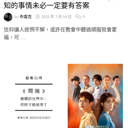
知的事情未必一定要有答案
by
布雷克
2022 年 7 月 16 日
0
信仰讓人迷惘不解，或許在教會中聽過順服就會蒙
福，可 …