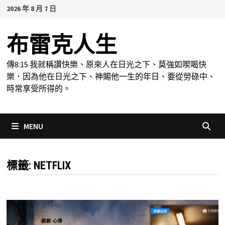
Skip
2026 年 8 月 7 日
to
content
布雷克人生
傳8:15 我就稱讚快樂、原來人在日光之下、莫強如喫喝快
樂．因為他在日光之下、神賜他一生的年日、要從勞碌中、
時常享受所得的。
MENU
標籤:
NETFLIX