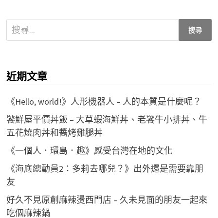
搜
尋
關
鍵
近期文章
字:
《Hello, world!》人形機器人 – 人的本質是什麼呢？
饕鮮屋平價丼飯 – 大草蝦海鮮丼、老饕牛小排丼、牛
五花燒肉丼和醬烤雞腿丼
《一個人．環島．趣》感受台灣在地的文化
《海底總動員2：多莉去哪兒？》出外還是需要靠朋
友
好久不見原創麻辣燙西門店 – 久未見面的朋友一起來
吃個麻辣鍋