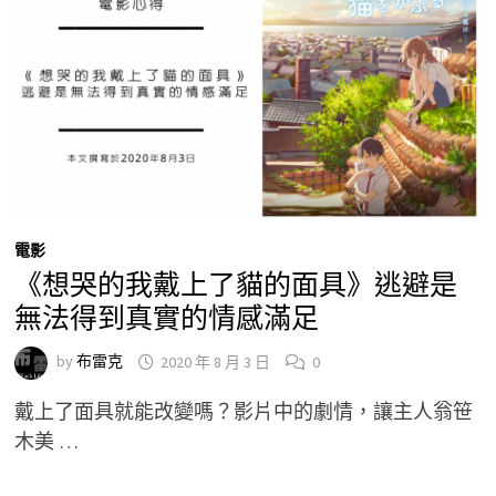
電影
《想哭的我戴上了貓的面具》逃避是
無法得到真實的情感滿足
by
布雷克
2020 年 8 月 3 日
0
戴上了面具就能改變嗎？影片中的劇情，讓主人翁笹
木美 …