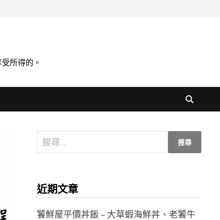
享受所得的。
搜
尋
關
鍵
近期文章
字:
饕鮮屋平價丼飯 – 大草蝦海鮮丼、老饕牛