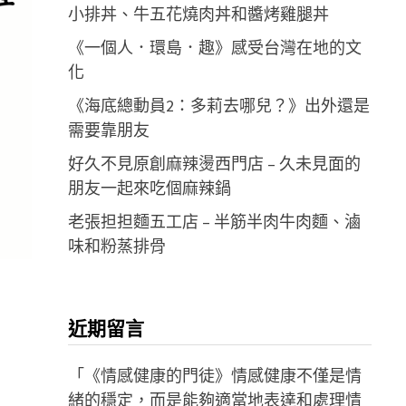
小排丼、牛五花燒肉丼和醬烤雞腿丼
《一個人．環島．趣》感受台灣在地的文
化
《海底總動員2：多莉去哪兒？》出外還是
需要靠朋友
好久不見原創麻辣燙西門店 – 久未見面的
朋友一起來吃個麻辣鍋
老張担担麵五工店 – 半筋半肉牛肉麵、滷
味和粉蒸排骨
近期留言
「
《情感健康的門徒》情感健康不僅是情
緒的穩定，而是能夠適當地表達和處理情