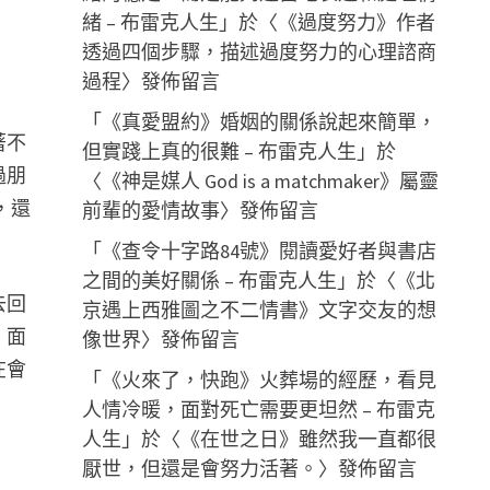
緒 – 布雷克人生
」於〈
《過度努力》作者
透過四個步驟，描述過度努力的心理諮商
過程
〉發佈留言
「
《真愛盟約》婚姻的關係說起來簡單，
著不
但實踐上真的很難 – 布雷克人生
」於
過朋
〈
《神是媒人 God is a matchmaker》屬靈
，還
前輩的愛情故事
〉發佈留言
「
《查令十字路84號》閱讀愛好者與書店
之間的美好關係 – 布雷克人生
」於〈
《北
去回
京遇上西雅圖之不二情書》文字交友的想
，面
像世界
〉發佈留言
在會
「
《火來了，快跑》火葬場的經歷，看見
人情冷暖，面對死亡需要更坦然 – 布雷克
人生
」於〈
《在世之日》雖然我一直都很
厭世，但還是會努力活著。
〉發佈留言