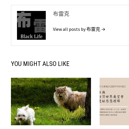
覽
布雷克
View all posts by 布雷克 →
YOU MIGHT ALSO LIKE