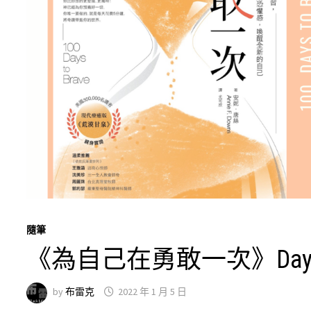
隨筆
《為自己在勇敢一次》Day
by
布雷克
2022 年 1 月 5 日