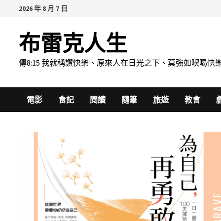
Skip
2026 年 8 月 7 日
to
content
布雷克人生
傳8:15 我就稱讚快樂、原來人在日光之下、莫強如喫
電影
食記
閱讀
隨筆
旅遊
教會